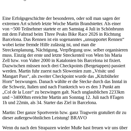
Eine Erfolgsgeschichte der besonderen, oder soll man sagen der
extremen Art schrieb letzte Woche Martin Brandstetter. Als einer
von ~500 Teilnehmer startete er am Samstag 4 Juli in Schönbrunn
mit dem Fahrrad beim Three Peaks Bike Race 2026 in Richtung
Barcelona. Das Rennen ist ein sogenanntes „unsupportet Rennen“
wobei keine fremde Hilfe zulässig ist, und man die
Streckenplanung, Nächtigung, Verpflegung usw. selber organisieren
muss. Einzig der erste und letzte Streckenteil von Wien bis Maria
Zell bzw. von Valter 2000 in Katalonien bis Barcelona ist fixiert.
Dazwischen müssen noch drei Checkpoints (Bergetappen) passiert
werden. Martin fuhr zuerst nach Slowenien zum „Vrisitc und
Mangart Pass“, als zweiter Checkpoint wurde das „Kitzbüheler
Horn“ bezwungen. Danach wählte er die Stecke durch das Inntal in
die Schweiz, Italien und nach Frankreich wo es den 3 Punkt am
„Col de la Loze“ zu bezwingen galt. Nach unglaublichen 2233km
und ~34000hm erreichte Martin am Sonntag 12. Juli nach 8Tagen
1h und 22min, als 34. Starter das Ziel in Barcelona.
Martin: Der ganze Sportverein bzw. ganz Tragwein gratuliert dir zu
dieser außergewöhnlichen Leistung! BRAVO
Wenn du nach den Strapazen wieder Muße hast freuen wir uns über