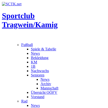
Sportclub
Tragwein/Kamig
Fußball
Spiele & Tabelle
News
Bekleidung
KM
1B
Nachwuchs
Senioren
News
Archiv
Mannschaft
Übersicht OÖFV
Vorstand
Rad
News