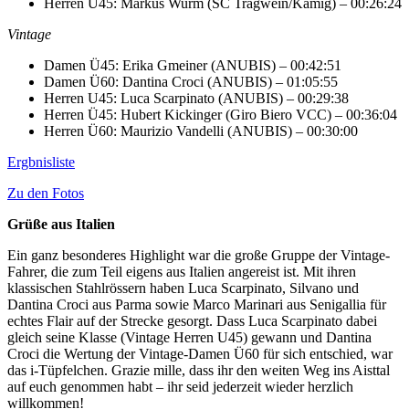
Herren Ü45: Markus Wurm (SC Tragwein/Kamig) – 00:26:24
Vintage
Damen Ü45: Erika Gmeiner (ANUBIS) – 00:42:51
Damen Ü60: Dantina Croci (ANUBIS) – 01:05:55
Herren U45: Luca Scarpinato (ANUBIS) – 00:29:38
Herren Ü45: Hubert Kickinger (Giro Biero VCC) – 00:36:04
Herren Ü60: Maurizio Vandelli (ANUBIS) – 00:30:00
Ergbnisliste
Zu den Fotos
Grüße aus Italien
Ein ganz besonderes Highlight war die große Gruppe der Vintage-
Fahrer, die zum Teil eigens aus Italien angereist ist. Mit ihren
klassischen Stahlrössern haben Luca Scarpinato, Silvano und
Dantina Croci aus Parma sowie Marco Marinari aus Senigallia für
echtes Flair auf der Strecke gesorgt. Dass Luca Scarpinato dabei
gleich seine Klasse (Vintage Herren U45) gewann und Dantina
Croci die Wertung der Vintage-Damen Ü60 für sich entschied, war
das i-Tüpfelchen. Grazie mille, dass ihr den weiten Weg ins Aisttal
auf euch genommen habt – ihr seid jederzeit wieder herzlich
willkommen!