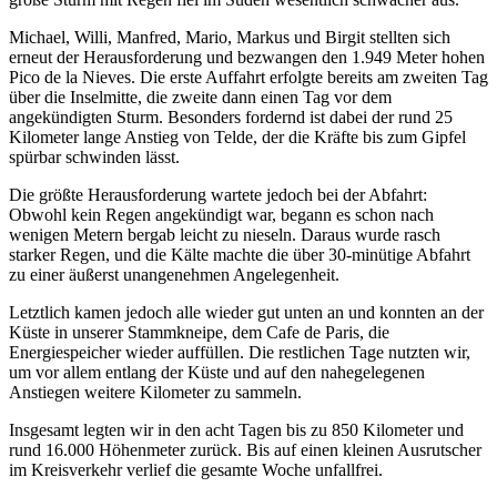
Michael, Willi, Manfred, Mario, Markus und Birgit stellten sich
erneut der Herausforderung und bezwangen den 1.949 Meter hohen
Pico de la Nieves. Die erste Auffahrt erfolgte bereits am zweiten Tag
über die Inselmitte, die zweite dann einen Tag vor dem
angekündigten Sturm. Besonders fordernd ist dabei der rund 25
Kilometer lange Anstieg von Telde, der die Kräfte bis zum Gipfel
spürbar schwinden lässt.
Die größte Herausforderung wartete jedoch bei der Abfahrt:
Obwohl kein Regen angekündigt war, begann es schon nach
wenigen Metern bergab leicht zu nieseln. Daraus wurde rasch
starker Regen, und die Kälte machte die über 30-minütige Abfahrt
zu einer äußerst unangenehmen Angelegenheit.
Letztlich kamen jedoch alle wieder gut unten an und konnten an der
Küste in unserer Stammkneipe, dem Cafe de Paris, die
Energiespeicher wieder auffüllen. Die restlichen Tage nutzten wir,
um vor allem entlang der Küste und auf den nahegelegenen
Anstiegen weitere Kilometer zu sammeln.
Insgesamt legten wir in den acht Tagen bis zu 850 Kilometer und
rund 16.000 Höhenmeter zurück. Bis auf einen kleinen Ausrutscher
im Kreisverkehr verlief die gesamte Woche unfallfrei.