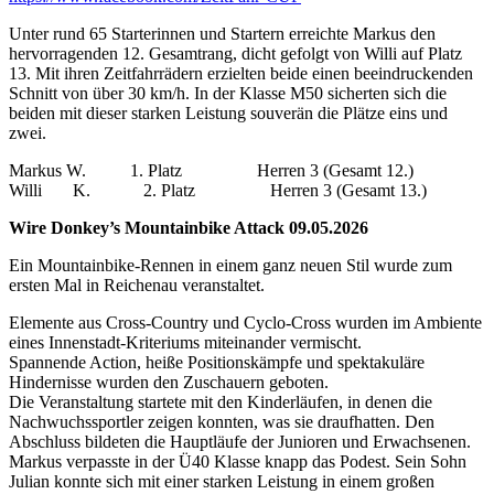
Unter rund 65 Starterinnen und Startern erreichte Markus den
hervorragenden 12. Gesamtrang, dicht gefolgt von Willi auf Platz
13. Mit ihren Zeitfahrrädern erzielten beide einen beeindruckenden
Schnitt von über 30 km/h. In der Klasse M50 sicherten sich die
beiden mit dieser starken Leistung souverän die Plätze eins und
zwei.
Markus W. 1. Platz Herren 3 (Gesamt 12.)
Willi K. 2. Platz Herren 3 (Gesamt 13.)
Wire Donkey’s Mountainbike Attack 09.05.2026
Ein Mountainbike-Rennen in einem ganz neuen Stil wurde zum
ersten Mal in Reichenau veranstaltet.
Elemente aus Cross-Country und Cyclo-Cross wurden im Ambiente
eines Innenstadt-Kriteriums miteinander vermischt.
Spannende Action, heiße Positionskämpfe und spektakuläre
Hindernisse wurden den Zuschauern geboten.
Die Veranstaltung startete mit den Kinderläufen, in denen die
Nachwuchssportler zeigen konnten, was sie draufhatten. Den
Abschluss bildeten die Hauptläufe der Junioren und Erwachsenen.
Markus verpasste in der Ü40 Klasse knapp das Podest. Sein Sohn
Julian konnte sich mit einer starken Leistung in einem großen