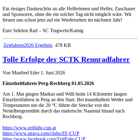
Ein riesiges Dankeschön an alle Helferinnen und Helfer, Zuschauer
und Sponsoren, ohne die ein solcher Tag nicht möglich wäre. Wir
freuen uns schon jetzt auf ein Wiedersehen im nächsten Jahr!
Eure Sektion Rad – SC Tragwein/Kamig
Zeitfahren2026 Ergebnis
478 KB
Tolle Erfolge der SCTK Rennradfahrer
Von Manfred Eder
1. Juni 2026
Einzelzeitfahren Perg-Rechberg 01.05.2026
Am 1. Mai gingen Markus und Willi beim 14 Kilometer langen
Einzelzeitfahren in Perg an den Start. Bei traumhaftem Wetter und
Temperaturen um die 20 °C führte die Strecke von der
Nestelbergermühle durch das malerische Naarntal hinauf nach
Rechberg.
https://www.zeitfahr-cup.at
https://www.strava.com/clubs/ZF-CUP
https://www.facebook.com/ZeitFahr-CUP