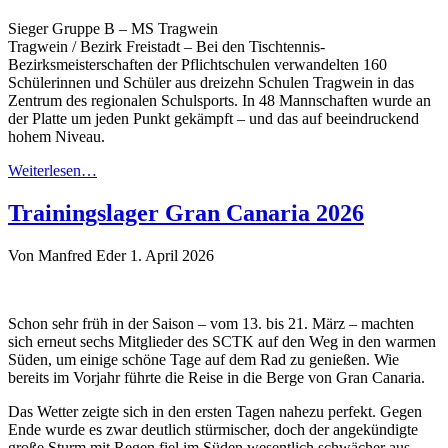
Sieger Gruppe B – MS Tragwein
Tragwein / Bezirk Freistadt – Bei den Tischtennis-
Bezirksmeisterschaften der Pflichtschulen verwandelten 160
Schülerinnen und Schüler aus dreizehn Schulen Tragwein in das
Zentrum des regionalen Schulsports. In 48 Mannschaften wurde an
der Platte um jeden Punkt gekämpft – und das auf beeindruckend
hohem Niveau.
Weiterlesen…
Trainingslager Gran Canaria 2026
Von Manfred Eder
1. April 2026
Schon sehr früh in der Saison – vom 13. bis 21. März – machten
sich erneut sechs Mitglieder des SCTK auf den Weg in den warmen
Süden, um einige schöne Tage auf dem Rad zu genießen. Wie
bereits im Vorjahr führte die Reise in die Berge von Gran Canaria.
Das Wetter zeigte sich in den ersten Tagen nahezu perfekt. Gegen
Ende wurde es zwar deutlich stürmischer, doch der angekündigte
große Sturm mit Regen fiel im Süden wesentlich schwächer aus.