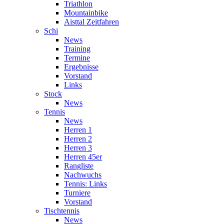
Triathlon
Mountainbike
Aisttal Zeitfahren
Schi
News
Training
Termine
Ergebnisse
Vorstand
Links
Stock
News
Tennis
News
Herren 1
Herren 2
Herren 3
Herren 45er
Rangliste
Nachwuchs
Tennis: Links
Turniere
Vorstand
Tischtennis
News