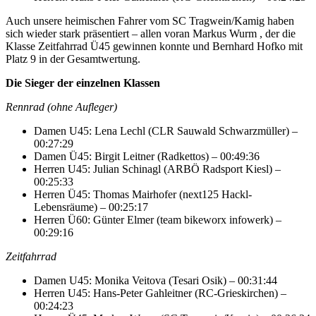
Auch unsere heimischen Fahrer vom SC Tragwein/Kamig haben
sich wieder stark präsentiert – allen voran Markus Wurm , der die
Klasse Zeitfahrrad Ü45 gewinnen konnte und Bernhard Hofko mit
Platz 9 in der Gesamtwertung.
Die Sieger der einzelnen Klassen
Rennrad (ohne Aufleger)
Damen U45: Lena Lechl (CLR Sauwald Schwarzmüller) –
00:27:29
Damen Ü45: Birgit Leitner (Radkettos) – 00:49:36
Herren U45: Julian Schinagl (ARBÖ Radsport Kiesl) –
00:25:33
Herren Ü45: Thomas Mairhofer (next125 Hackl-
Lebensräume) – 00:25:17
Herren Ü60: Günter Elmer (team bikeworx infowerk) –
00:29:16
Zeitfahrrad
Damen U45: Monika Veitova (Tesari Osik) – 00:31:44
Herren U45: Hans-Peter Gahleitner (RC-Grieskirchen) –
00:24:23