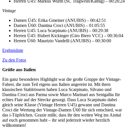
Herren Ü45: Markus Wurm (SC Tragwein/Kamig) – 00:26:24
Vintage
Damen Ü45: Erika Gmeiner (ANUBIS) – 00:42:51
Damen Ü60: Dantina Croci (ANUBIS) – 01:05:55
Herren U45: Luca Scarpinato (ANUBIS) – 00:29:38
Herren Ü45: Hubert Kickinger (Giro Biero VCC) – 00:36:04
Herren Ü60: Maurizio Vandelli (ANUBIS) – 00:30:00
Ergbnisliste
Zu den Fotos
Grüße aus Italien
Ein ganz besonderes Highlight war die große Gruppe der Vintage-
Fahrer, die zum Teil eigens aus Italien angereist ist. Mit ihren
klassischen Stahlrössern haben Luca Scarpinato, Silvano und
Dantina Croci aus Parma sowie Marco Marinari aus Senigallia für
echtes Flair auf der Strecke gesorgt. Dass Luca Scarpinato dabei
gleich seine Klasse (Vintage Herren U45) gewann und Dantina
Croci die Wertung der Vintage-Damen Ü60 für sich entschied, war
das i-Tüpfelchen. Grazie mille, dass ihr den weiten Weg ins Aisttal
auf euch genommen habt – ihr seid jederzeit wieder herzlich
willkommen!