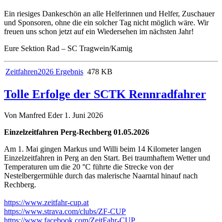
Ein riesiges Dankeschön an alle Helferinnen und Helfer, Zuschauer
und Sponsoren, ohne die ein solcher Tag nicht möglich wäre. Wir
freuen uns schon jetzt auf ein Wiedersehen im nächsten Jahr!
Eure Sektion Rad – SC Tragwein/Kamig
Zeitfahren2026 Ergebnis
478 KB
Tolle Erfolge der SCTK Rennradfahrer
Von Manfred Eder
1. Juni 2026
Einzelzeitfahren Perg-Rechberg 01.05.2026
Am 1. Mai gingen Markus und Willi beim 14 Kilometer langen
Einzelzeitfahren in Perg an den Start. Bei traumhaftem Wetter und
Temperaturen um die 20 °C führte die Strecke von der
Nestelbergermühle durch das malerische Naarntal hinauf nach
Rechberg.
https://www.zeitfahr-cup.at
https://www.strava.com/clubs/ZF-CUP
https://www.facebook.com/ZeitFahr-CUP