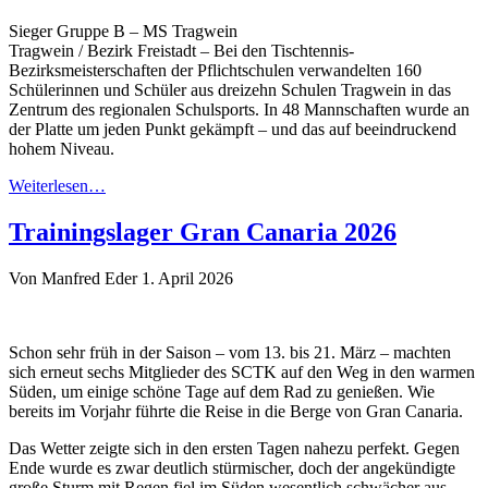
Sieger Gruppe B – MS Tragwein
Tragwein / Bezirk Freistadt – Bei den Tischtennis-
Bezirksmeisterschaften der Pflichtschulen verwandelten 160
Schülerinnen und Schüler aus dreizehn Schulen Tragwein in das
Zentrum des regionalen Schulsports. In 48 Mannschaften wurde an
der Platte um jeden Punkt gekämpft – und das auf beeindruckend
hohem Niveau.
Weiterlesen…
Trainingslager Gran Canaria 2026
Von Manfred Eder
1. April 2026
Schon sehr früh in der Saison – vom 13. bis 21. März – machten
sich erneut sechs Mitglieder des SCTK auf den Weg in den warmen
Süden, um einige schöne Tage auf dem Rad zu genießen. Wie
bereits im Vorjahr führte die Reise in die Berge von Gran Canaria.
Das Wetter zeigte sich in den ersten Tagen nahezu perfekt. Gegen
Ende wurde es zwar deutlich stürmischer, doch der angekündigte
große Sturm mit Regen fiel im Süden wesentlich schwächer aus.