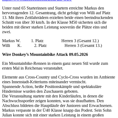
Unter rund 65 Starterinnen und Startern erreichte Markus den
hervorragenden 12. Gesamtrang, dicht gefolgt von Willi auf Platz
13. Mit ihren Zeitfahrrädern erzielten beide einen beeindruckenden
Schnitt von über 30 km/h. In der Klasse M50 sicherten sich die
beiden mit dieser starken Leistung souverän die Plätze eins und
zwei.
Markus W. 1. Platz Herren 3 (Gesamt 12.)
Willi K. 2. Platz Herren 3 (Gesamt 13.)
Wire Donkey’s Mountainbike Attack 09.05.2026
Ein Mountainbike-Rennen in einem ganz neuen Stil wurde zum
ersten Mal in Reichenau veranstaltet.
Elemente aus Cross-Country und Cyclo-Cross wurden im Ambiente
eines Innenstadt-Kriteriums miteinander vermischt.
Spannende Action, heiße Positionskämpfe und spektakuläre
Hindernisse wurden den Zuschauern geboten.
Die Veranstaltung startete mit den Kinderläufen, in denen die
Nachwuchssportler zeigen konnten, was sie draufhatten. Den
Abschluss bildeten die Hauptläufe der Junioren und Erwachsenen.
Markus verpasste in der Ü40 Klasse knapp das Podest. Sein Sohn
Julian konnte sich mit einer starken Leistung in einem großen