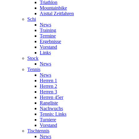
Triathlon
Mountainbike
Aisttal Zeitfahren
Schi
News
Training
Termine
Ergebnisse
Vorstand
Links
Stock
News
Tennis
News
Herren 1
Herren 2
Herren 3
Herren 45er
Rangliste
Nachwuchs
Tennis: Links
Turniere
Vorstand
Tischtennis
News