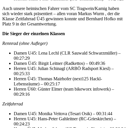
Auch unsere heimischen Fahrer vom SC Tragwein/Kamig haben
sich wieder stark präsentiert – allen voran Markus Wurm , der die
Klasse Zeitfahrrad Ü45 gewinnen konnte und Bernhard Hofko mit
Platz 9 in der Gesamtwertung.
Die Sieger der einzelnen Klassen
Rennrad (ohne Aufleger)
Damen U45: Lena Lechl (CLR Sauwald Schwarzmüller) –
00:27:29
Damen Ü45: Birgit Leitner (Radkettos) – 00:49:36
Herren U45: Julian Schinagl (ARBÖ Radsport Kiesl) –
00:25:33
Herren Ü45: Thomas Mairhofer (next125 Hackl-
Lebensräume) – 00:25:17
Herren Ü60: Günter Elmer (team bikeworx infowerk) –
00:29:16
Zeitfahrrad
Damen U45: Monika Veitova (Tesari Osik) – 00:31:44
Herren U45: Hans-Peter Gahleitner (RC-Grieskirchen) –
00:24:23