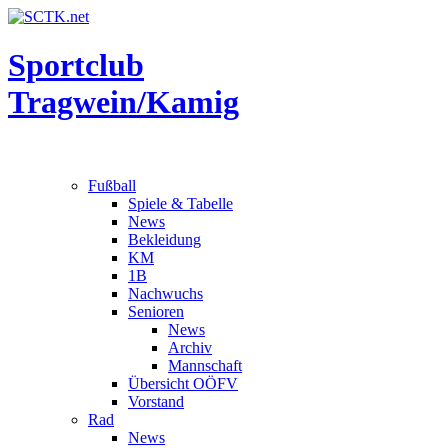
Sportclub
Tragwein/Kamig
Fußball
Spiele & Tabelle
News
Bekleidung
KM
1B
Nachwuchs
Senioren
News
Archiv
Mannschaft
Übersicht OÖFV
Vorstand
Rad
News