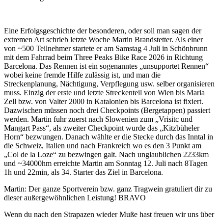
Eine Erfolgsgeschichte der besonderen, oder soll man sagen der
extremen Art schrieb letzte Woche Martin Brandstetter. Als einer
von ~500 Teilnehmer startete er am Samstag 4 Juli in Schönbrunn
mit dem Fahrrad beim Three Peaks Bike Race 2026 in Richtung
Barcelona. Das Rennen ist ein sogenanntes „unsupportet Rennen“
wobei keine fremde Hilfe zulässig ist, und man die
Streckenplanung, Nächtigung, Verpflegung usw. selber organisieren
muss. Einzig der erste und letzte Streckenteil von Wien bis Maria
Zell bzw. von Valter 2000 in Katalonien bis Barcelona ist fixiert.
Dazwischen müssen noch drei Checkpoints (Bergetappen) passiert
werden. Martin fuhr zuerst nach Slowenien zum „Vrisitc und
Mangart Pass“, als zweiter Checkpoint wurde das „Kitzbüheler
Horn“ bezwungen. Danach wählte er die Stecke durch das Inntal in
die Schweiz, Italien und nach Frankreich wo es den 3 Punkt am
„Col de la Loze“ zu bezwingen galt. Nach unglaublichen 2233km
und ~34000hm erreichte Martin am Sonntag 12. Juli nach 8Tagen
1h und 22min, als 34. Starter das Ziel in Barcelona.
Martin: Der ganze Sportverein bzw. ganz Tragwein gratuliert dir zu
dieser außergewöhnlichen Leistung! BRAVO
Wenn du nach den Strapazen wieder Muße hast freuen wir uns über