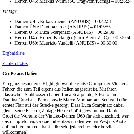
Herren Ü45: Markus Wurm (SC Tragwein/Kamig) – 00:26:24
Vintage
Damen Ü45: Erika Gmeiner (ANUBIS) – 00:42:51
Damen Ü60: Dantina Croci (ANUBIS) – 01:05:55
Herren U45: Luca Scarpinato (ANUBIS) – 00:29:38
Herren Ü45: Hubert Kickinger (Giro Biero VCC) – 00:36:04
Herren Ü60: Maurizio Vandelli (ANUBIS) – 00:30:00
Ergbnisliste
Zu den Fotos
Grüße aus Italien
Ein ganz besonderes Highlight war die große Gruppe der Vintage-
Fahrer, die zum Teil eigens aus Italien angereist ist. Mit ihren
klassischen Stahlrössern haben Luca Scarpinato, Silvano und
Dantina Croci aus Parma sowie Marco Marinari aus Senigallia für
echtes Flair auf der Strecke gesorgt. Dass Luca Scarpinato dabei
gleich seine Klasse (Vintage Herren U45) gewann und Dantina
Croci die Wertung der Vintage-Damen Ü60 für sich entschied, war
das i-Tüpfelchen. Grazie mille, dass ihr den weiten Weg ins Aisttal
auf euch genommen habt – ihr seid jederzeit wieder herzlich
willkommen!