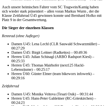
Auch unsere heimischen Fahrer vom SC Tragwein/Kamig haben
sich wieder stark präsentiert – allen voran Markus Wurm , der die
Klasse Zeitfahrrad Ü45 gewinnen konnte und Bernhard Hofko mit
Platz 9 in der Gesamtwertung.
Die Sieger der einzelnen Klassen
Rennrad (ohne Aufleger)
Damen U45: Lena Lechl (CLR Sauwald Schwarzmüller) –
00:27:29
Damen Ü45: Birgit Leitner (Radkettos) – 00:49:36
Herren U45: Julian Schinagl (ARBÖ Radsport Kiesl) –
00:25:33
Herren Ü45: Thomas Mairhofer (next125 Hackl-
Lebensräume) – 00:25:17
Herren Ü60: Günter Elmer (team bikeworx infowerk) –
00:29:16
Zeitfahrrad
Damen U45: Monika Veitova (Tesari Osik) – 00:31:44
Herren U45: Hans-Peter Gahleitner (RC-Grieskirchen) –
00:24:23