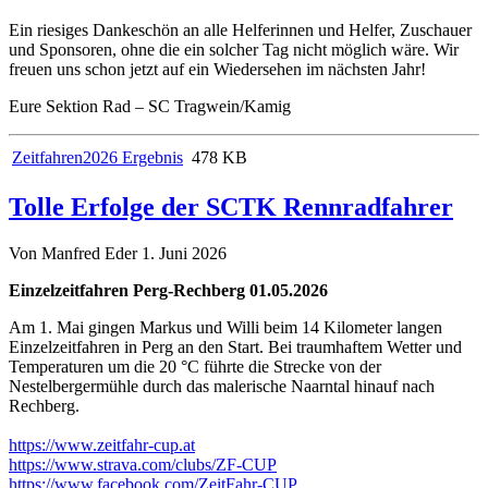
Ein riesiges Dankeschön an alle Helferinnen und Helfer, Zuschauer
und Sponsoren, ohne die ein solcher Tag nicht möglich wäre. Wir
freuen uns schon jetzt auf ein Wiedersehen im nächsten Jahr!
Eure Sektion Rad – SC Tragwein/Kamig
Zeitfahren2026 Ergebnis
478 KB
Tolle Erfolge der SCTK Rennradfahrer
Von Manfred Eder
1. Juni 2026
Einzelzeitfahren Perg-Rechberg 01.05.2026
Am 1. Mai gingen Markus und Willi beim 14 Kilometer langen
Einzelzeitfahren in Perg an den Start. Bei traumhaftem Wetter und
Temperaturen um die 20 °C führte die Strecke von der
Nestelbergermühle durch das malerische Naarntal hinauf nach
Rechberg.
https://www.zeitfahr-cup.at
https://www.strava.com/clubs/ZF-CUP
https://www.facebook.com/ZeitFahr-CUP