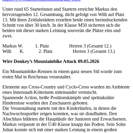
Unter rund 65 Starterinnen und Startern erreichte Markus den
hervorragenden 12. Gesamtrang, dicht gefolgt von Willi auf Platz
13. Mit ihren Zeitfahrrädern erzielten beide einen beeindruckenden
Schnitt von über 30 km/h. In der Klasse M50 sicherten sich die
beiden mit dieser starken Leistung souverän die Plätze eins und
zwei.
Markus W. 1. Platz Herren 3 (Gesamt 12.)
Willi K. 2. Platz Herren 3 (Gesamt 13.)
Wire Donkey’s Mountainbike Attack 09.05.2026
Ein Mountainbike-Rennen in einem ganz neuen Stil wurde zum
ersten Mal in Reichenau veranstaltet.
Elemente aus Cross-Country und Cyclo-Cross wurden im Ambiente
eines Innenstadt-Kriteriums miteinander vermischt.
Spannende Action, heiße Positionskämpfe und spektakuläre
Hindernisse wurden den Zuschauern geboten.
Die Veranstaltung startete mit den Kinderläufen, in denen die
Nachwuchssportler zeigen konnten, was sie draufhatten. Den
Abschluss bildeten die Hauptläufe der Junioren und Erwachsenen.
Markus verpasste in der Ü40 Klasse knapp das Podest. Sein Sohn
Julian konnte sich mit einer starken Leistung in einem großen