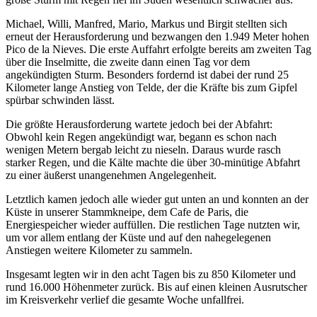
Michael, Willi, Manfred, Mario, Markus und Birgit stellten sich
erneut der Herausforderung und bezwangen den 1.949 Meter hohen
Pico de la Nieves. Die erste Auffahrt erfolgte bereits am zweiten Tag
über die Inselmitte, die zweite dann einen Tag vor dem
angekündigten Sturm. Besonders fordernd ist dabei der rund 25
Kilometer lange Anstieg von Telde, der die Kräfte bis zum Gipfel
spürbar schwinden lässt.
Die größte Herausforderung wartete jedoch bei der Abfahrt:
Obwohl kein Regen angekündigt war, begann es schon nach
wenigen Metern bergab leicht zu nieseln. Daraus wurde rasch
starker Regen, und die Kälte machte die über 30-minütige Abfahrt
zu einer äußerst unangenehmen Angelegenheit.
Letztlich kamen jedoch alle wieder gut unten an und konnten an der
Küste in unserer Stammkneipe, dem Cafe de Paris, die
Energiespeicher wieder auffüllen. Die restlichen Tage nutzten wir,
um vor allem entlang der Küste und auf den nahegelegenen
Anstiegen weitere Kilometer zu sammeln.
Insgesamt legten wir in den acht Tagen bis zu 850 Kilometer und
rund 16.000 Höhenmeter zurück. Bis auf einen kleinen Ausrutscher
im Kreisverkehr verlief die gesamte Woche unfallfrei.