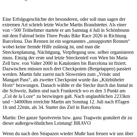
Eine Erfolgsgeschichte der besonderen, oder soll man sagen der
extremen Art schrieb letzte Woche Martin Brandstetter. Als einer
von ~500 Teilnehmer startete er am Samstag 4 Juli in Schönbrunn
mit dem Fahrrad beim Three Peaks Bike Race 2026 in Richtung
Barcelona. Das Rennen ist ein sogenanntes „unsupportet Rennen“
wobei keine fremde Hilfe zulässig ist, und man die
Streckenplanung, Nächtigung, Verpflegung usw. selber organisieren
muss. Einzig der erste und letzte Streckenteil von Wien bis Maria
Zell bzw. von Valter 2000 in Katalonien bis Barcelona ist fixiert.
Dazwischen müssen noch drei Checkpoints (Bergetappen) passiert
werden. Martin fuhr zuerst nach Slowenien zum „Vrisitc und
Mangart Pass“, als zweiter Checkpoint wurde das „Kitzbüheler
Horn“ bezwungen. Danach wählte er die Stecke durch das Inntal in
die Schweiz, Italien und nach Frankreich wo es den 3 Punkt am
„Col de la Loze“ zu bezwingen galt. Nach unglaublichen 2233km
und ~34000hm erreichte Martin am Sonntag 12. Juli nach 8Tagen
1h und 22min, als 34. Starter das Ziel in Barcelona.
Martin: Der ganze Sportverein bzw. ganz Tragwein gratuliert dir zu
dieser außergewöhnlichen Leistung! BRAVO
Wenn du nach den Strapazen wieder Muße hast freuen wir uns über