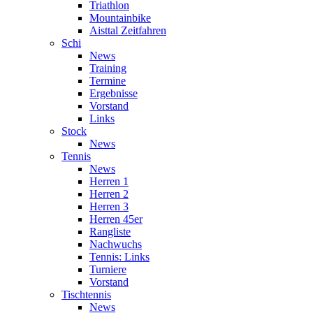
Triathlon
Mountainbike
Aisttal Zeitfahren
Schi
News
Training
Termine
Ergebnisse
Vorstand
Links
Stock
News
Tennis
News
Herren 1
Herren 2
Herren 3
Herren 45er
Rangliste
Nachwuchs
Tennis: Links
Turniere
Vorstand
Tischtennis
News