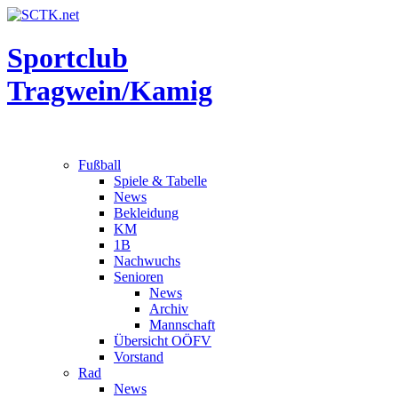
Sportclub
Tragwein/Kamig
Fußball
Spiele & Tabelle
News
Bekleidung
KM
1B
Nachwuchs
Senioren
News
Archiv
Mannschaft
Übersicht OÖFV
Vorstand
Rad
News