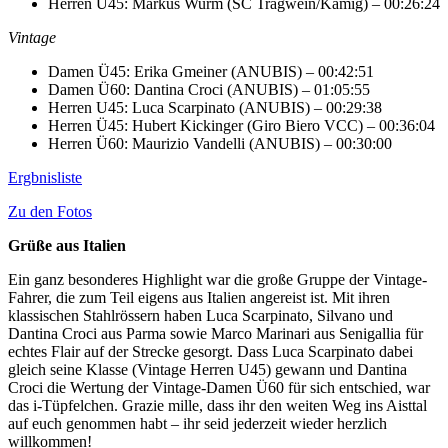
Herren Ü45: Markus Wurm (SC Tragwein/Kamig) – 00:26:24
Vintage
Damen Ü45: Erika Gmeiner (ANUBIS) – 00:42:51
Damen Ü60: Dantina Croci (ANUBIS) – 01:05:55
Herren U45: Luca Scarpinato (ANUBIS) – 00:29:38
Herren Ü45: Hubert Kickinger (Giro Biero VCC) – 00:36:04
Herren Ü60: Maurizio Vandelli (ANUBIS) – 00:30:00
Ergbnisliste
Zu den Fotos
Grüße aus Italien
Ein ganz besonderes Highlight war die große Gruppe der Vintage-
Fahrer, die zum Teil eigens aus Italien angereist ist. Mit ihren
klassischen Stahlrössern haben Luca Scarpinato, Silvano und
Dantina Croci aus Parma sowie Marco Marinari aus Senigallia für
echtes Flair auf der Strecke gesorgt. Dass Luca Scarpinato dabei
gleich seine Klasse (Vintage Herren U45) gewann und Dantina
Croci die Wertung der Vintage-Damen Ü60 für sich entschied, war
das i-Tüpfelchen. Grazie mille, dass ihr den weiten Weg ins Aisttal
auf euch genommen habt – ihr seid jederzeit wieder herzlich
willkommen!