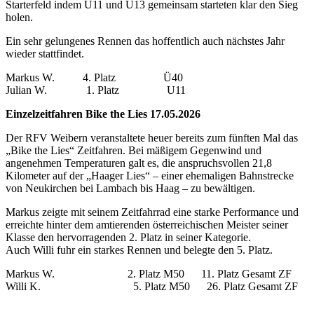
Starterfeld indem U11 und U13 gemeinsam starteten klar den Sieg
holen.
Ein sehr gelungenes Rennen das hoffentlich auch nächstes Jahr
wieder stattfindet.
Markus W. 4. Platz Ü40
Julian W. 1. Platz U11
Einzelzeitfahren Bike the Lies 17.05.2026
Der RFV Weibern veranstaltete heuer bereits zum fünften Mal das
„Bike the Lies“ Zeitfahren. Bei mäßigem Gegenwind und
angenehmen Temperaturen galt es, die anspruchsvollen 21,8
Kilometer auf der „Haager Lies“ – einer ehemaligen Bahnstrecke
von Neukirchen bei Lambach bis Haag – zu bewältigen.
Markus zeigte mit seinem Zeitfahrrad eine starke Performance und
erreichte hinter dem amtierenden österreichischen Meister seiner
Klasse den hervorragenden 2. Platz in seiner Kategorie.
Auch Willi fuhr ein starkes Rennen und belegte den 5. Platz.
Markus W. 2. Platz M50 11. Platz Gesamt ZF
Willi K. 5. Platz M50 26. Platz Gesamt ZF