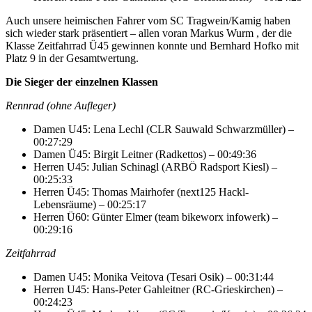
Auch unsere heimischen Fahrer vom SC Tragwein/Kamig haben
sich wieder stark präsentiert – allen voran Markus Wurm , der die
Klasse Zeitfahrrad Ü45 gewinnen konnte und Bernhard Hofko mit
Platz 9 in der Gesamtwertung.
Die Sieger der einzelnen Klassen
Rennrad (ohne Aufleger)
Damen U45: Lena Lechl (CLR Sauwald Schwarzmüller) –
00:27:29
Damen Ü45: Birgit Leitner (Radkettos) – 00:49:36
Herren U45: Julian Schinagl (ARBÖ Radsport Kiesl) –
00:25:33
Herren Ü45: Thomas Mairhofer (next125 Hackl-
Lebensräume) – 00:25:17
Herren Ü60: Günter Elmer (team bikeworx infowerk) –
00:29:16
Zeitfahrrad
Damen U45: Monika Veitova (Tesari Osik) – 00:31:44
Herren U45: Hans-Peter Gahleitner (RC-Grieskirchen) –
00:24:23