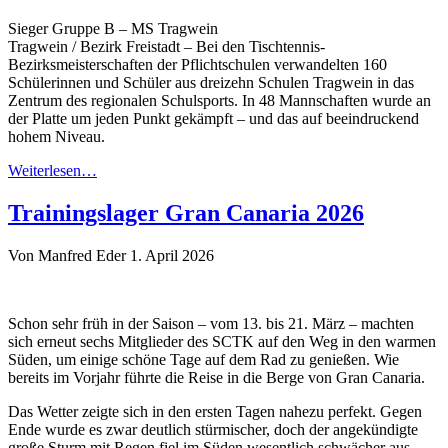
Sieger Gruppe B – MS Tragwein
Tragwein / Bezirk Freistadt – Bei den Tischtennis-
Bezirksmeisterschaften der Pflichtschulen verwandelten 160
Schülerinnen und Schüler aus dreizehn Schulen Tragwein in das
Zentrum des regionalen Schulsports. In 48 Mannschaften wurde an
der Platte um jeden Punkt gekämpft – und das auf beeindruckend
hohem Niveau.
Weiterlesen…
Trainingslager Gran Canaria 2026
Von Manfred Eder
1. April 2026
Schon sehr früh in der Saison – vom 13. bis 21. März – machten
sich erneut sechs Mitglieder des SCTK auf den Weg in den warmen
Süden, um einige schöne Tage auf dem Rad zu genießen. Wie
bereits im Vorjahr führte die Reise in die Berge von Gran Canaria.
Das Wetter zeigte sich in den ersten Tagen nahezu perfekt. Gegen
Ende wurde es zwar deutlich stürmischer, doch der angekündigte
große Sturm mit Regen fiel im Süden wesentlich schwächer aus.