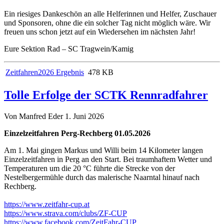
Ein riesiges Dankeschön an alle Helferinnen und Helfer, Zuschauer
und Sponsoren, ohne die ein solcher Tag nicht möglich wäre. Wir
freuen uns schon jetzt auf ein Wiedersehen im nächsten Jahr!
Eure Sektion Rad – SC Tragwein/Kamig
Zeitfahren2026 Ergebnis
478 KB
Tolle Erfolge der SCTK Rennradfahrer
Von Manfred Eder
1. Juni 2026
Einzelzeitfahren Perg-Rechberg 01.05.2026
Am 1. Mai gingen Markus und Willi beim 14 Kilometer langen
Einzelzeitfahren in Perg an den Start. Bei traumhaftem Wetter und
Temperaturen um die 20 °C führte die Strecke von der
Nestelbergermühle durch das malerische Naarntal hinauf nach
Rechberg.
https://www.zeitfahr-cup.at
https://www.strava.com/clubs/ZF-CUP
https://www.facebook.com/ZeitFahr-CUP