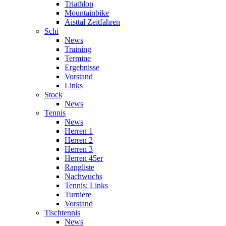
Triathlon
Mountainbike
Aisttal Zeitfahren
Schi
News
Training
Termine
Ergebnisse
Vorstand
Links
Stock
News
Tennis
News
Herren 1
Herren 2
Herren 3
Herren 45er
Rangliste
Nachwuchs
Tennis: Links
Turniere
Vorstand
Tischtennis
News