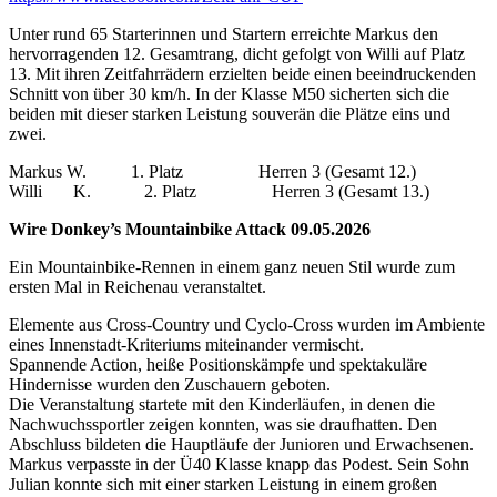
Unter rund 65 Starterinnen und Startern erreichte Markus den
hervorragenden 12. Gesamtrang, dicht gefolgt von Willi auf Platz
13. Mit ihren Zeitfahrrädern erzielten beide einen beeindruckenden
Schnitt von über 30 km/h. In der Klasse M50 sicherten sich die
beiden mit dieser starken Leistung souverän die Plätze eins und
zwei.
Markus W. 1. Platz Herren 3 (Gesamt 12.)
Willi K. 2. Platz Herren 3 (Gesamt 13.)
Wire Donkey’s Mountainbike Attack 09.05.2026
Ein Mountainbike-Rennen in einem ganz neuen Stil wurde zum
ersten Mal in Reichenau veranstaltet.
Elemente aus Cross-Country und Cyclo-Cross wurden im Ambiente
eines Innenstadt-Kriteriums miteinander vermischt.
Spannende Action, heiße Positionskämpfe und spektakuläre
Hindernisse wurden den Zuschauern geboten.
Die Veranstaltung startete mit den Kinderläufen, in denen die
Nachwuchssportler zeigen konnten, was sie draufhatten. Den
Abschluss bildeten die Hauptläufe der Junioren und Erwachsenen.
Markus verpasste in der Ü40 Klasse knapp das Podest. Sein Sohn
Julian konnte sich mit einer starken Leistung in einem großen