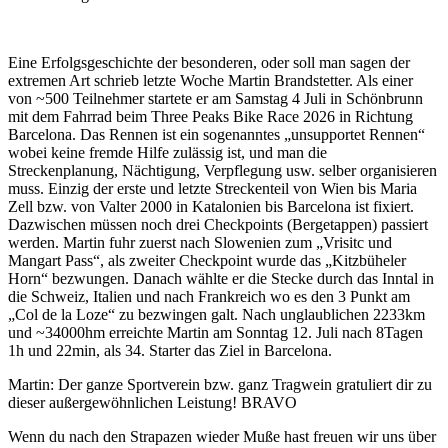
Eine Erfolgsgeschichte der besonderen, oder soll man sagen der
extremen Art schrieb letzte Woche Martin Brandstetter. Als einer
von ~500 Teilnehmer startete er am Samstag 4 Juli in Schönbrunn
mit dem Fahrrad beim Three Peaks Bike Race 2026 in Richtung
Barcelona. Das Rennen ist ein sogenanntes „unsupportet Rennen“
wobei keine fremde Hilfe zulässig ist, und man die
Streckenplanung, Nächtigung, Verpflegung usw. selber organisieren
muss. Einzig der erste und letzte Streckenteil von Wien bis Maria
Zell bzw. von Valter 2000 in Katalonien bis Barcelona ist fixiert.
Dazwischen müssen noch drei Checkpoints (Bergetappen) passiert
werden. Martin fuhr zuerst nach Slowenien zum „Vrisitc und
Mangart Pass“, als zweiter Checkpoint wurde das „Kitzbüheler
Horn“ bezwungen. Danach wählte er die Stecke durch das Inntal in
die Schweiz, Italien und nach Frankreich wo es den 3 Punkt am
„Col de la Loze“ zu bezwingen galt. Nach unglaublichen 2233km
und ~34000hm erreichte Martin am Sonntag 12. Juli nach 8Tagen
1h und 22min, als 34. Starter das Ziel in Barcelona.
Martin: Der ganze Sportverein bzw. ganz Tragwein gratuliert dir zu
dieser außergewöhnlichen Leistung! BRAVO
Wenn du nach den Strapazen wieder Muße hast freuen wir uns über