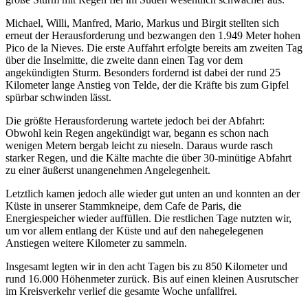
Michael, Willi, Manfred, Mario, Markus und Birgit stellten sich
erneut der Herausforderung und bezwangen den 1.949 Meter hohen
Pico de la Nieves. Die erste Auffahrt erfolgte bereits am zweiten Tag
über die Inselmitte, die zweite dann einen Tag vor dem
angekündigten Sturm. Besonders fordernd ist dabei der rund 25
Kilometer lange Anstieg von Telde, der die Kräfte bis zum Gipfel
spürbar schwinden lässt.
Die größte Herausforderung wartete jedoch bei der Abfahrt:
Obwohl kein Regen angekündigt war, begann es schon nach
wenigen Metern bergab leicht zu nieseln. Daraus wurde rasch
starker Regen, und die Kälte machte die über 30-minütige Abfahrt
zu einer äußerst unangenehmen Angelegenheit.
Letztlich kamen jedoch alle wieder gut unten an und konnten an der
Küste in unserer Stammkneipe, dem Cafe de Paris, die
Energiespeicher wieder auffüllen. Die restlichen Tage nutzten wir,
um vor allem entlang der Küste und auf den nahegelegenen
Anstiegen weitere Kilometer zu sammeln.
Insgesamt legten wir in den acht Tagen bis zu 850 Kilometer und
rund 16.000 Höhenmeter zurück. Bis auf einen kleinen Ausrutscher
im Kreisverkehr verlief die gesamte Woche unfallfrei.