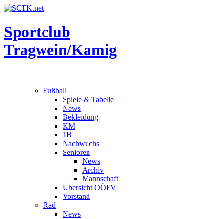
Sportclub
Tragwein/Kamig
Fußball
Spiele & Tabelle
News
Bekleidung
KM
1B
Nachwuchs
Senioren
News
Archiv
Mannschaft
Übersicht OÖFV
Vorstand
Rad
News