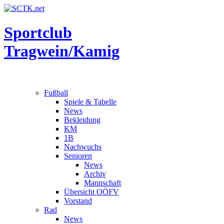
Sportclub
Tragwein/Kamig
Fußball
Spiele & Tabelle
News
Bekleidung
KM
1B
Nachwuchs
Senioren
News
Archiv
Mannschaft
Übersicht OÖFV
Vorstand
Rad
News