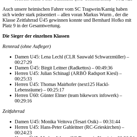
Auch unsere heimischen Fahrer vom SC Tragwein/Kamig haben
sich wieder stark präsentiert – allen voran Markus Wurm , der die
Klasse Zeitfahrrad Ü45 gewinnen konnte und Bernhard Hofko mit
Platz 9 in der Gesamtwertung.
Die Sieger der einzelnen Klassen
Rennrad (ohne Aufleger)
Damen U45: Lena Lechl (CLR Sauwald Schwarzmüller) –
00:27:29
Damen Ü45: Birgit Leitner (Radkettos) – 00:49:36
Herren U45: Julian Schinagl (ARBÖ Radsport Kiesl) –
00:25:33
Herren Ü45: Thomas Mairhofer (next125 Hackl-
Lebensräume) – 00:25:17
Herren Ü60: Günter Elmer (team bikeworx infowerk) –
00:29:16
Zeitfahrrad
Damen U45: Monika Veitova (Tesari Osik) – 00:31:44
Herren U45: Hans-Peter Gahleitner (RC-Grieskirchen) –
00:24:23