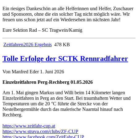
Ein riesiges Dankeschön an alle Helferinnen und Helfer, Zuschauer
und Sponsoren, ohne die ein solcher Tag nicht möglich wäre. Wir
freuen uns schon jetzt auf ein Wiedersehen im nächsten Jahr!
Eure Sektion Rad – SC Tragwein/Kamig
Zeitfahren2026 Ergebnis
478 KB
Tolle Erfolge der SCTK Rennradfahrer
Von Manfred Eder
1. Juni 2026
Einzelzeitfahren Perg-Rechberg 01.05.2026
Am 1. Mai gingen Markus und Willi beim 14 Kilometer langen
Einzelzeitfahren in Perg an den Start. Bei traumhaftem Wetter und
Temperaturen um die 20 °C führte die Strecke von der
Nestelbergermühle durch das malerische Naarntal hinauf nach
Rechberg.
https://www.zeitfahr-cup.at
https://www.strava.com/clubs/ZF-CUP
https://www.facebook.com/ZeitFahr-CUP