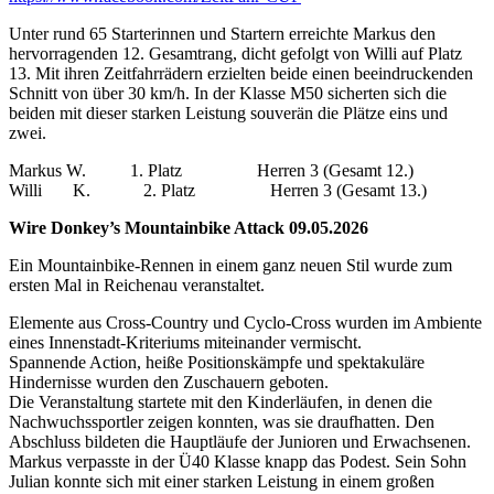
Unter rund 65 Starterinnen und Startern erreichte Markus den
hervorragenden 12. Gesamtrang, dicht gefolgt von Willi auf Platz
13. Mit ihren Zeitfahrrädern erzielten beide einen beeindruckenden
Schnitt von über 30 km/h. In der Klasse M50 sicherten sich die
beiden mit dieser starken Leistung souverän die Plätze eins und
zwei.
Markus W. 1. Platz Herren 3 (Gesamt 12.)
Willi K. 2. Platz Herren 3 (Gesamt 13.)
Wire Donkey’s Mountainbike Attack 09.05.2026
Ein Mountainbike-Rennen in einem ganz neuen Stil wurde zum
ersten Mal in Reichenau veranstaltet.
Elemente aus Cross-Country und Cyclo-Cross wurden im Ambiente
eines Innenstadt-Kriteriums miteinander vermischt.
Spannende Action, heiße Positionskämpfe und spektakuläre
Hindernisse wurden den Zuschauern geboten.
Die Veranstaltung startete mit den Kinderläufen, in denen die
Nachwuchssportler zeigen konnten, was sie draufhatten. Den
Abschluss bildeten die Hauptläufe der Junioren und Erwachsenen.
Markus verpasste in der Ü40 Klasse knapp das Podest. Sein Sohn
Julian konnte sich mit einer starken Leistung in einem großen