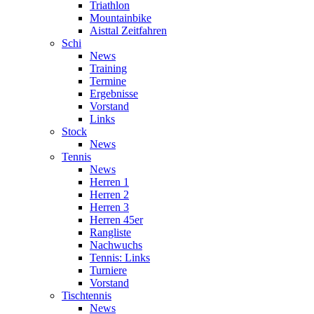
Triathlon
Mountainbike
Aisttal Zeitfahren
Schi
News
Training
Termine
Ergebnisse
Vorstand
Links
Stock
News
Tennis
News
Herren 1
Herren 2
Herren 3
Herren 45er
Rangliste
Nachwuchs
Tennis: Links
Turniere
Vorstand
Tischtennis
News