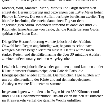
Michael, Willi, Manfred, Mario, Markus und Birgit stellten sich
erneut der Herausforderung und bezwangen den 1.949 Meter hohen
Pico de la Nieves. Die erste Auffahrt erfolgte bereits am zweiten Tag
über die Inselmitte, die zweite dann einen Tag vor dem
angekündigten Sturm. Besonders fordernd ist dabei der rund 25
Kilometer lange Anstieg von Telde, der die Kräfte bis zum Gipfel
spürbar schwinden lässt.
Die größte Herausforderung wartete jedoch bei der Abfahrt:
Obwohl kein Regen angekündigt war, begann es schon nach
wenigen Metern bergab leicht zu nieseln. Daraus wurde rasch
starker Regen, und die Kälte machte die über 30-minütige Abfahrt
zu einer äußerst unangenehmen Angelegenheit.
Letztlich kamen jedoch alle wieder gut unten an und konnten an der
Küste in unserer Stammkneipe, dem Cafe de Paris, die
Energiespeicher wieder auffüllen. Die restlichen Tage nutzten wir,
um vor allem entlang der Küste und auf den nahegelegenen
Anstiegen weitere Kilometer zu sammeln.
Insgesamt legten wir in den acht Tagen bis zu 850 Kilometer und
rund 16.000 Höhenmeter zurück. Bis auf einen kleinen Ausrutscher
im Kreisverkehr verlief die gesamte Woche unfallfrei.