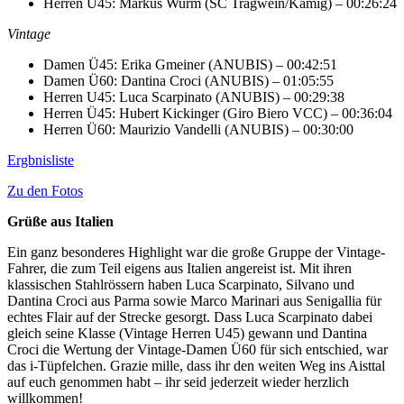
Herren Ü45: Markus Wurm (SC Tragwein/Kamig) – 00:26:24
Vintage
Damen Ü45: Erika Gmeiner (ANUBIS) – 00:42:51
Damen Ü60: Dantina Croci (ANUBIS) – 01:05:55
Herren U45: Luca Scarpinato (ANUBIS) – 00:29:38
Herren Ü45: Hubert Kickinger (Giro Biero VCC) – 00:36:04
Herren Ü60: Maurizio Vandelli (ANUBIS) – 00:30:00
Ergbnisliste
Zu den Fotos
Grüße aus Italien
Ein ganz besonderes Highlight war die große Gruppe der Vintage-
Fahrer, die zum Teil eigens aus Italien angereist ist. Mit ihren
klassischen Stahlrössern haben Luca Scarpinato, Silvano und
Dantina Croci aus Parma sowie Marco Marinari aus Senigallia für
echtes Flair auf der Strecke gesorgt. Dass Luca Scarpinato dabei
gleich seine Klasse (Vintage Herren U45) gewann und Dantina
Croci die Wertung der Vintage-Damen Ü60 für sich entschied, war
das i-Tüpfelchen. Grazie mille, dass ihr den weiten Weg ins Aisttal
auf euch genommen habt – ihr seid jederzeit wieder herzlich
willkommen!