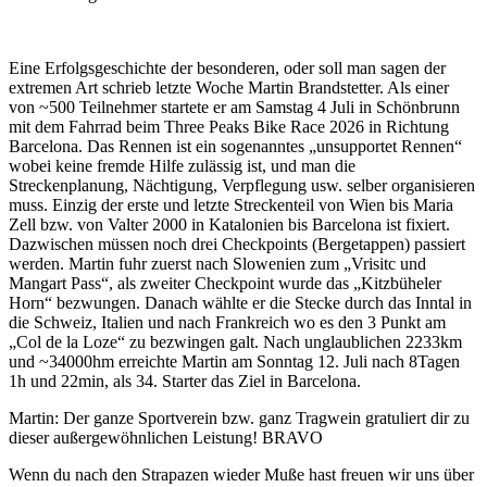
Eine Erfolgsgeschichte der besonderen, oder soll man sagen der
extremen Art schrieb letzte Woche Martin Brandstetter. Als einer
von ~500 Teilnehmer startete er am Samstag 4 Juli in Schönbrunn
mit dem Fahrrad beim Three Peaks Bike Race 2026 in Richtung
Barcelona. Das Rennen ist ein sogenanntes „unsupportet Rennen“
wobei keine fremde Hilfe zulässig ist, und man die
Streckenplanung, Nächtigung, Verpflegung usw. selber organisieren
muss. Einzig der erste und letzte Streckenteil von Wien bis Maria
Zell bzw. von Valter 2000 in Katalonien bis Barcelona ist fixiert.
Dazwischen müssen noch drei Checkpoints (Bergetappen) passiert
werden. Martin fuhr zuerst nach Slowenien zum „Vrisitc und
Mangart Pass“, als zweiter Checkpoint wurde das „Kitzbüheler
Horn“ bezwungen. Danach wählte er die Stecke durch das Inntal in
die Schweiz, Italien und nach Frankreich wo es den 3 Punkt am
„Col de la Loze“ zu bezwingen galt. Nach unglaublichen 2233km
und ~34000hm erreichte Martin am Sonntag 12. Juli nach 8Tagen
1h und 22min, als 34. Starter das Ziel in Barcelona.
Martin: Der ganze Sportverein bzw. ganz Tragwein gratuliert dir zu
dieser außergewöhnlichen Leistung! BRAVO
Wenn du nach den Strapazen wieder Muße hast freuen wir uns über