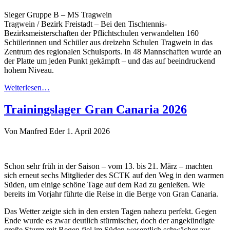
Sieger Gruppe B – MS Tragwein
Tragwein / Bezirk Freistadt – Bei den Tischtennis-
Bezirksmeisterschaften der Pflichtschulen verwandelten 160
Schülerinnen und Schüler aus dreizehn Schulen Tragwein in das
Zentrum des regionalen Schulsports. In 48 Mannschaften wurde an
der Platte um jeden Punkt gekämpft – und das auf beeindruckend
hohem Niveau.
Weiterlesen…
Trainingslager Gran Canaria 2026
Von Manfred Eder
1. April 2026
Schon sehr früh in der Saison – vom 13. bis 21. März – machten
sich erneut sechs Mitglieder des SCTK auf den Weg in den warmen
Süden, um einige schöne Tage auf dem Rad zu genießen. Wie
bereits im Vorjahr führte die Reise in die Berge von Gran Canaria.
Das Wetter zeigte sich in den ersten Tagen nahezu perfekt. Gegen
Ende wurde es zwar deutlich stürmischer, doch der angekündigte
große Sturm mit Regen fiel im Süden wesentlich schwächer aus.