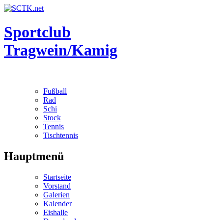
Sportclub
Tragwein/Kamig
Fußball
Rad
Schi
Stock
Tennis
Tischtennis
Hauptmenü
Startseite
Vorstand
Galerien
Kalender
Eishalle