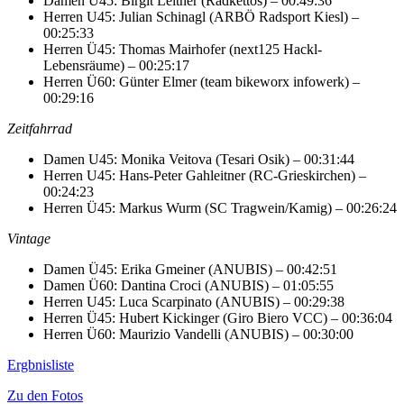
Damen Ü45: Birgit Leitner (Radkettos) – 00:49:36
Herren U45: Julian Schinagl (ARBÖ Radsport Kiesl) –
00:25:33
Herren Ü45: Thomas Mairhofer (next125 Hackl-
Lebensräume) – 00:25:17
Herren Ü60: Günter Elmer (team bikeworx infowerk) –
00:29:16
Zeitfahrrad
Damen U45: Monika Veitova (Tesari Osik) – 00:31:44
Herren U45: Hans-Peter Gahleitner (RC-Grieskirchen) –
00:24:23
Herren Ü45: Markus Wurm (SC Tragwein/Kamig) – 00:26:24
Vintage
Damen Ü45: Erika Gmeiner (ANUBIS) – 00:42:51
Damen Ü60: Dantina Croci (ANUBIS) – 01:05:55
Herren U45: Luca Scarpinato (ANUBIS) – 00:29:38
Herren Ü45: Hubert Kickinger (Giro Biero VCC) – 00:36:04
Herren Ü60: Maurizio Vandelli (ANUBIS) – 00:30:00
Ergbnisliste
Zu den Fotos