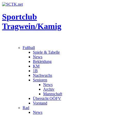
Sportclub
Tragwein/Kamig
Fußball
Spiele & Tabelle
News
Bekleidung
KM
1B
Nachwuchs
Senioren
News
Archiv
Mannschaft
Übersicht OÖFV
Vorstand
Rad
News