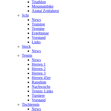
Triathlon
Mountainbike
Aisttal Zeitfahren
Schi
News
Training
Termine
Ergebnisse
Vorstand
Links
Stock
News
Tennis
News
Herren 1
Herren 2
Herren 3
Herren 45er
Rangliste
Nachwuchs
Tennis: Links
Turniere
Vorstand
Tischtennis
News