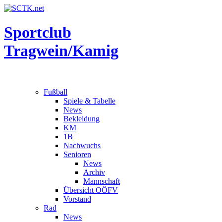
Sportclub
Tragwein/Kamig
Fußball
Spiele & Tabelle
News
Bekleidung
KM
1B
Nachwuchs
Senioren
News
Archiv
Mannschaft
Übersicht OÖFV
Vorstand
Rad
News