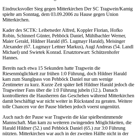
Eindrucksvoller Sieg gegen Mitterkirchen
Der SC Tragwein/Kamig
spielte am Sonntag, dem 03.09.2006 zu Hause gegen Union
Mitterkirchen.
Kader des SCTK: Leibetseder Alfred, Koppler Florian, Hofko
Robin, Schinnerl Günter, Pehböck Daniel, Mühlbachler Werner,
Maier Gerald, Hildner Harald (85. Lugmayr Harald), Meisinger
Alexander (67. Lugmayr Lettner Markus), Augl Andreas (54. Landl
Michael) und Swietek Konrad. Ersatztorwart: Schützenhofer
Hannes.
Bereits nach etwa 15 Sekunden hatte Tragwein die
Riesenmöglichkeit zur frühen 1:0 Führung, doch Hildner Harald
kam zum Stanglpass von Pehböck Daniel nur um wenige
Zentimeter zu kurz. Kurze Zeit später ließ Hildner Harald jedoch die
Tragweiner Fans über die 1:0 Führung jubeln (12.). Danach
kontrollierten die Hausherren das Geschehen während Mitterkirchen
damit beschäftigt war nicht weiter in Rückstand zu geraten. Weitere
tolle Chancen vor der Pause blieben jedoch voerst ungenützt.
Auch nach der Pause war Tragwein die klar spielbestimmende
Mannschaft. Man kam zu weiteren zwingenden Möglichkeiten, die
Harald Hildner (52.) und Pehböck Daniel (65.) zur 3:0 Führung
nützten. Mitterkirchen war auch in der zweiten Hälfte nicht in der