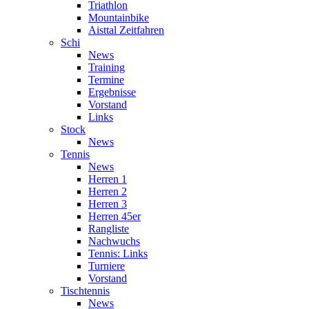
Triathlon
Mountainbike
Aisttal Zeitfahren
Schi
News
Training
Termine
Ergebnisse
Vorstand
Links
Stock
News
Tennis
News
Herren 1
Herren 2
Herren 3
Herren 45er
Rangliste
Nachwuchs
Tennis: Links
Turniere
Vorstand
Tischtennis
News