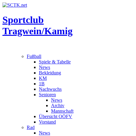
Sportclub
Tragwein/Kamig
Fußball
Spiele & Tabelle
News
Bekleidung
KM
1B
Nachwuchs
Senioren
News
Archiv
Mannschaft
Übersicht OÖFV
Vorstand
Rad
News