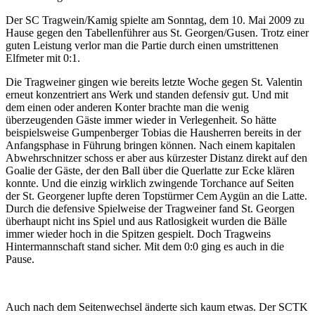
Der SC Tragwein/Kamig spielte am Sonntag, dem 10. Mai 2009 zu
Hause gegen den Tabellenführer aus St. Georgen/Gusen. Trotz einer
guten Leistung verlor man die Partie durch einen umstrittenen
Elfmeter mit 0:1.
Die Tragweiner gingen wie bereits letzte Woche gegen St. Valentin
erneut konzentriert ans Werk und standen defensiv gut. Und mit
dem einen oder anderen Konter brachte man die wenig
überzeugenden Gäste immer wieder in Verlegenheit. So hätte
beispielsweise Gumpenberger Tobias die Hausherren bereits in der
Anfangsphase in Führung bringen können. Nach einem kapitalen
Abwehrschnitzer schoss er aber aus kürzester Distanz direkt auf den
Goalie der Gäste, der den Ball über die Querlatte zur Ecke klären
konnte. Und die einzig wirklich zwingende Torchance auf Seiten
der St. Georgener lupfte deren Topstürmer Cem Aygün an die Latte.
Durch die defensive Spielweise der Tragweiner fand St. Georgen
überhaupt nicht ins Spiel und aus Ratlosigkeit wurden die Bälle
immer wieder hoch in die Spitzen gespielt. Doch Tragweins
Hintermannschaft stand sicher. Mit dem 0:0 ging es auch in die
Pause.
Auch nach dem Seitenwechsel änderte sich kaum etwas. Der SCTK