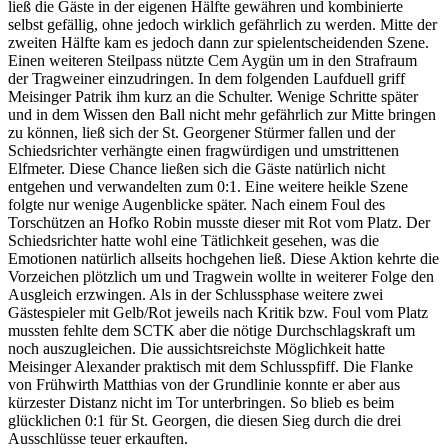
ließ die Gäste in der eigenen Hälfte gewähren und kombinierte
selbst gefällig, ohne jedoch wirklich gefährlich zu werden. Mitte der
zweiten Hälfte kam es jedoch dann zur spielentscheidenden Szene.
Einen weiteren Steilpass nützte Cem Aygün um in den Strafraum
der Tragweiner einzudringen. In dem folgenden Laufduell griff
Meisinger Patrik ihm kurz an die Schulter. Wenige Schritte später
und in dem Wissen den Ball nicht mehr gefährlich zur Mitte bringen
zu können, ließ sich der St. Georgener Stürmer fallen und der
Schiedsrichter verhängte einen fragwürdigen und umstrittenen
Elfmeter. Diese Chance ließen sich die Gäste natürlich nicht
entgehen und verwandelten zum 0:1. Eine weitere heikle Szene
folgte nur wenige Augenblicke später. Nach einem Foul des
Torschützen an Hofko Robin musste dieser mit Rot vom Platz. Der
Schiedsrichter hatte wohl eine Tätlichkeit gesehen, was die
Emotionen natürlich allseits hochgehen ließ. Diese Aktion kehrte die
Vorzeichen plötzlich um und Tragwein wollte in weiterer Folge den
Ausgleich erzwingen. Als in der Schlussphase weitere zwei
Gästespieler mit Gelb/Rot jeweils nach Kritik bzw. Foul vom Platz
mussten fehlte dem SCTK aber die nötige Durchschlagskraft um
noch auszugleichen. Die aussichtsreichste Möglichkeit hatte
Meisinger Alexander praktisch mit dem Schlusspfiff. Die Flanke
von Frühwirth Matthias von der Grundlinie konnte er aber aus
kürzester Distanz nicht im Tor unterbringen. So blieb es beim
glücklichen 0:1 für St. Georgen, die diesen Sieg durch die drei
Ausschlüsse teuer erkauften.