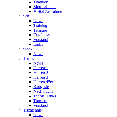
Triathlon
Mountainbike
Aisttal Zeitfahren
Schi
News
Training
Termine
Ergebnisse
Vorstand
Links
Stock
News
Tennis
News
Herren 1
Herren 2
Herren 3
Herren 45er
Rangliste
Nachwuchs
Tennis: Links
Turniere
Vorstand
Tischtennis
News