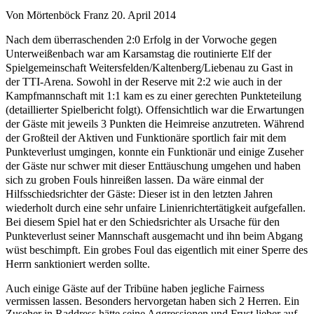
Von Mörtenböck Franz
20. April 2014
Nach dem überraschenden 2:0 Erfolg in der Vorwoche gegen
Unterweißenbach war am Karsamstag die routinierte Elf der
Spielgemeinschaft Weitersfelden/Kaltenberg/Liebenau zu Gast in
der TTI-Arena. Sowohl in der Reserve mit 2:2 wie auch in der
Kampfmannschaft mit 1:1 kam es zu einer gerechten Punkteteilung
(detaillierter Spielbericht folgt). Offensichtlich war die Erwartungen
der Gäste mit jeweils 3 Punkten die Heimreise anzutreten. Während
der Großteil der Aktiven und Funktionäre sportlich fair mit dem
Punkteverlust umgingen, konnte ein Funktionär und einige Zuseher
der Gäste nur schwer mit dieser Enttäuschung umgehen und haben
sich zu groben Fouls hinreißen lassen. Da wäre einmal der
Hilfsschiedsrichter der Gäste: Dieser ist in den letzten Jahren
wiederholt durch eine sehr unfaire Linienrichtertätigkeit aufgefallen.
Bei diesem Spiel hat er den Schiedsrichter als Ursache für den
Punkteverlust seiner Mannschaft ausgemacht und ihn beim Abgang
wüst beschimpft. Ein grobes Foul das eigentlich mit einer Sperre des
Herrn sanktioniert werden sollte.
Auch einige Gäste auf der Tribüne haben jegliche Fairness
vermissen lassen. Besonders hervorgetan haben sich 2 Herren. Ein
Zuseher in Raddress hätte seine Aggressionen und Frust lieber auf