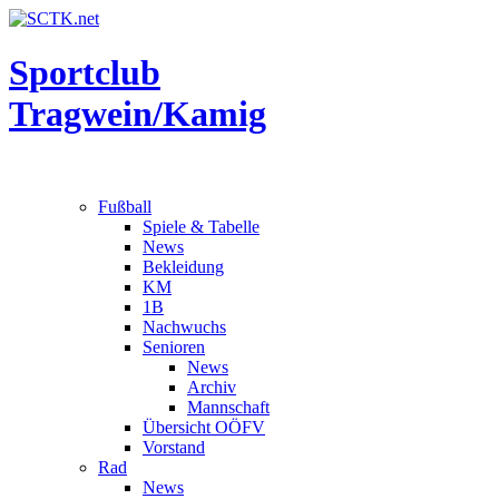
Sportclub
Tragwein/Kamig
Fußball
Spiele & Tabelle
News
Bekleidung
KM
1B
Nachwuchs
Senioren
News
Archiv
Mannschaft
Übersicht OÖFV
Vorstand
Rad
News