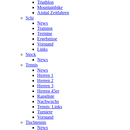
Triathlon
Mountainbike
Aisttal Zeitfahren
Schi
News
Training
Termine
Ergebnisse
Vorstand
Links
Stock
News
Tennis
News
Herren 1
Herren 2
Herren 3
Herren 45er
Rangliste
Nachwuchs
Tennis: Links
Turniere
Vorstand
Tischtennis
News