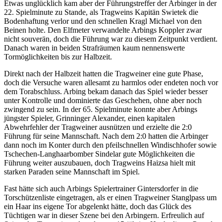
Etwas unglücklich kam aber der Führungstreffer der Arbinger in der
22. Spielminute zu Stande, als Tragweins Kapitän Swietek die
Bodenhaftung verlor und den schnellen Kragl Michael von den
Beinen holte. Den Elfmeter verwandelte Arbings Koppler zwar
nicht souverän, doch die Führung war zu diesem Zeitpunkt verdient.
Danach waren in beiden Strafräumen kaum nennenswerte
Tormöglichkeiten bis zur Halbzeit.
Direkt nach der Halbzeit hatten die Tragweiner eine gute Phase,
doch die Versuche waren allesamt zu harmlos oder endeten noch vor
dem Torabschluss. Arbing bekam danach das Spiel wieder besser
unter Kontrolle und dominierte das Geschehen, ohne aber noch
zwingend zu sein. In der 65. Spielminute konnte aber Arbings
jüngster Spieler, Grinninger Alexander, einen kapitalen
Abwehrfehler der Tragweiner ausnützen und erzielte die 2:0
Führung für seine Mannschaft. Nach dem 2:0 hatten die Arbinger
dann noch im Konter durch den pfeilschnellen Windischhofer sowie
Tschechen-Langhaarbomber Sindelar gute Möglichkeiten die
Führung weiter auszubauen, doch Tragweins Haizsa hielt mit
starken Paraden seine Mannschaft im Spiel.
Fast hätte sich auch Arbings Spielertrainer Gintersdorfer in die
Torschützenliste eingetragen, als er einen Tragweiner Stanglpass um
ein Haar ins eigene Tor abgelenkt hätte, doch das Glück des
Tüchtigen war in dieser Szene bei den Arbingern. Erfreulich auf