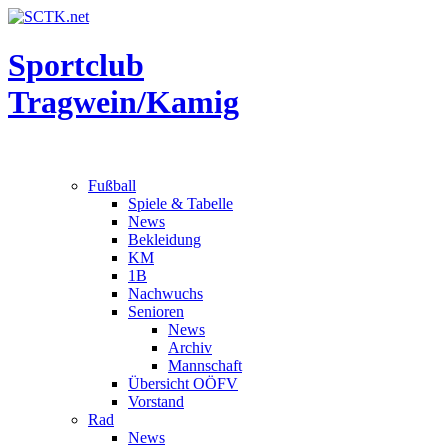
Sportclub
Tragwein/Kamig
Fußball
Spiele & Tabelle
News
Bekleidung
KM
1B
Nachwuchs
Senioren
News
Archiv
Mannschaft
Übersicht OÖFV
Vorstand
Rad
News