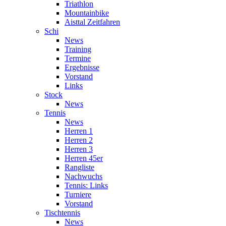
Triathlon
Mountainbike
Aisttal Zeitfahren
Schi
News
Training
Termine
Ergebnisse
Vorstand
Links
Stock
News
Tennis
News
Herren 1
Herren 2
Herren 3
Herren 45er
Rangliste
Nachwuchs
Tennis: Links
Turniere
Vorstand
Tischtennis
News