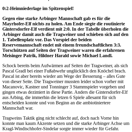
0:2-Heimniederlage im Spitzenspiel!
Gegen eine starke Arbinger Mannschaft gab es für die
Mayrhofer-Elf nichts zu holen. Am Ende siegte die routinierte
Gintersdorfer-Elf verdient mit 2:0. In der Tabelle überholen die
Arbinger damit auch die Tragweiner und schieben sich auf den
1. Tabellenplatz vor. Das Vorspiel der beiden
Reservemannschaft endet mit einem freundschaftlichen 3:3.
Torschützen auf Seiten der Tragweiner waren die erfahrenen
Meisinger Patrik, Hildner Harald sowie Michael Landl.
Schock bereits beim Aufwärmen auf Seiten der Tragweiner, als sich
Pascal Gradl bei einer Fußabwehr unglücklich den Knöchel brach.
Pascal ist aber bereits wieder am Wege der Besserung – alles Gute
von dieser Seite. Die Tragweiner mussten leider schon vorher mit
Macanovic, Kastner und Tonninger 3 Stammspieler vorgeben und
gingen etwas dezimiert in diese Partie. Anders die Gintersdorfer-Elf
aus Arbing, die immerhin die letzen 6 Spiele allesamt für sich
entscheiden konnte und von Beginn an die ambiotiniertere
Mannschaft war.
Tragweins Taktik ging nicht schlecht auf, doch nach Vorne hin
konnte man kaum Akzente setzen und die starke Arbinger Achse um
Kragl-Windischhofer-Sindelar sorgte immer wieder für Gefahr.