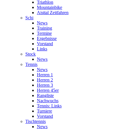
Triathlon
Mountainbike
Aisttal Zeitfahren
Schi
News
Training
Termine
Ergebnisse
Vorstand
Links
Stock
News
Tennis
News
Herren 1
Herren 2
Herren 3
Herren 45er
Rangliste
Nachwuchs
Tennis: Links
Turniere
Vorstand
Tischtennis
News