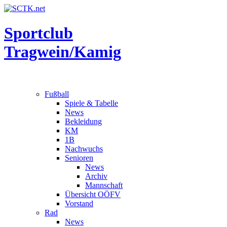
Sportclub
Tragwein/Kamig
Fußball
Spiele & Tabelle
News
Bekleidung
KM
1B
Nachwuchs
Senioren
News
Archiv
Mannschaft
Übersicht OÖFV
Vorstand
Rad
News