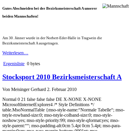
Gutes Abschneiden bei der Bezirksmeisterschaft A unserer
beiden Mannschaften!
Am 30. Jänner wurde in der Norbert-Eder-Halle in Tragwein die
Bezirksmeisterschaft A ausgetragen.
Weiterlesen…
Ergenisliste
0 bytes
Stocksport 2010 Bezirksmeisterschaft A
Von Meisinger Gerhard
2. Februar 2010
Normal 0 21 false false false DE X-NONE X-NONE
MicrosoftInternetExplorer4 /* Style Definitions */
table.MsoNormalTable {mso-style-name:“Normale Tabelle“; mso-
tstyle-rowband-size:0; mso-tstyle-colband-size:0; mso-style-
noshow:yes; mso-style-priority:99; mso-style-qformat:yes; mso-
style-parent:““; mso-padding-alt:0cm 5.4pt 0cm 5.4pt; mso-para-
margin:0cm; mso-para-margin-bottom:.0001pt; mso-