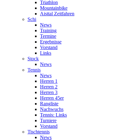
Triathlon
Mountainbike
Aisttal Zeitfahren
Schi
News
Training
Termine
Ergebnisse
Vorstand
Links
Stock
News
Tennis
News
Herren 1
Herren 2
Herren 3
Herren 45er
Rangliste
Nachwuchs
Tennis: Links
Turniere
Vorstand
Tischtennis
News