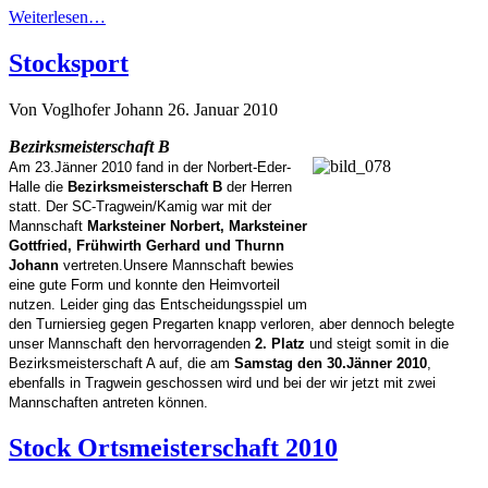
Weiterlesen…
Stocksport
Von Voglhofer Johann
26. Januar 2010
Bezirksmeisterschaft B
Am 23.Jänner 2010 fand in der Norbert-Eder-
Halle die
Bezirksmeisterschaft B
der Herren
statt.
De
r SC-Tragwein/Kamig war mit der
Mannschaft
Marksteiner Norbert, Marksteiner
Gottfried, F
rühwirth Gerha
r
d und Thurnn
Johann
vertreten.
Unsere Mannschaft
bewies
eine gute Form
und konnte den Heimvorteil
nutzen
. Leider ging das Entscheidungsspiel um
den
Turniersieg
gegen Pregarten knapp verloren
,
a
ber dennoch belegte
unser Mannschaft den hervorragenden
2. Platz
und steigt somit in die
Bezirksmeisterschaft A auf, die am
Samstag den 30.Jänner 2010
,
ebenfalls in Tragwein geschossen wird und
bei
der wir jetzt mit zwei
Mannschaften antreten können.
Stock Ortsmeisterschaft 2010