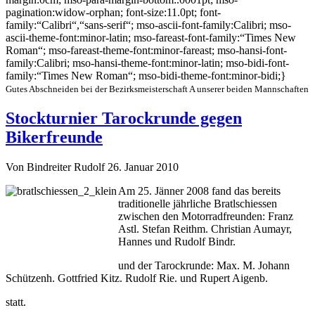
pagination:widow-orphan; font-size:11.0pt; font-
family:“Calibri“,“sans-serif“; mso-ascii-font-family:Calibri; mso-
ascii-theme-font:minor-latin; mso-fareast-font-family:“Times New
Roman“; mso-fareast-theme-font:minor-fareast; mso-hansi-font-
family:Calibri; mso-hansi-theme-font:minor-latin; mso-bidi-font-
family:“Times New Roman“; mso-bidi-theme-font:minor-bidi;}
Gutes Abschneiden bei der Bezirksmeisterschaft A unserer beiden Mannschaften
Stockturnier Tarockrunde gegen
Bikerfreunde
Von Bindreiter Rudolf
26. Januar 2010
Am 25. Jänner 2008 fand das bereits
traditionelle jährliche Bratlschiessen
zwischen den Motorradfreunden: Franz
Astl. Stefan Reithm. Christian Aumayr,
Hannes und Rudolf Bindr.
und der Tarockrunde: Max. M. Johann
Schützenh. Gottfried Kitz. Rudolf Rie. und Rupert Aigenb.
statt.