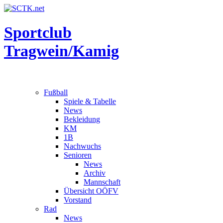
Sportclub
Tragwein/Kamig
Fußball
Spiele & Tabelle
News
Bekleidung
KM
1B
Nachwuchs
Senioren
News
Archiv
Mannschaft
Übersicht OÖFV
Vorstand
Rad
News