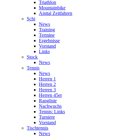
Triathlon
Mountainbike
Aisttal Zeitfahren
Schi
News
Training
Termine
Ergebnisse
Vorstand
Links
Stock
News
Tennis
News
Herren 1
Herren 2
Herren 3
Herren 45er
Rangliste
Nachwuchs
Tennis: Links
Turniere
Vorstand
Tischtennis
News