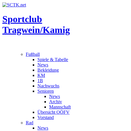
Sportclub
Tragwein/Kamig
Fußball
Spiele & Tabelle
News
Bekleidung
KM
1B
Nachwuchs
Senioren
News
Archiv
Mannschaft
Übersicht OÖFV
Vorstand
Rad
News