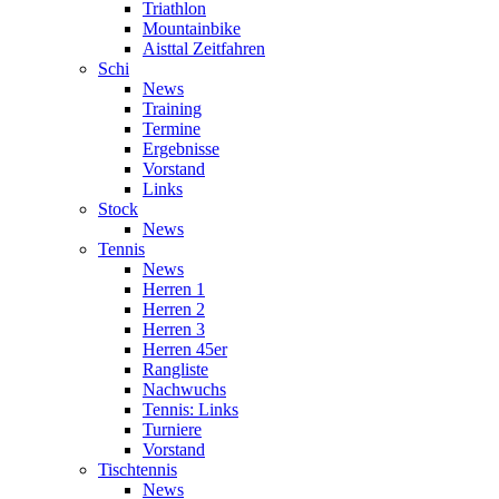
Triathlon
Mountainbike
Aisttal Zeitfahren
Schi
News
Training
Termine
Ergebnisse
Vorstand
Links
Stock
News
Tennis
News
Herren 1
Herren 2
Herren 3
Herren 45er
Rangliste
Nachwuchs
Tennis: Links
Turniere
Vorstand
Tischtennis
News