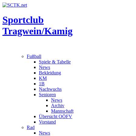
Sportclub
Tragwein/Kamig
Fußball
Spiele & Tabelle
News
Bekleidung
KM
1B
Nachwuchs
Senioren
News
Archiv
Mannschaft
Übersicht OÖFV
Vorstand
Rad
News