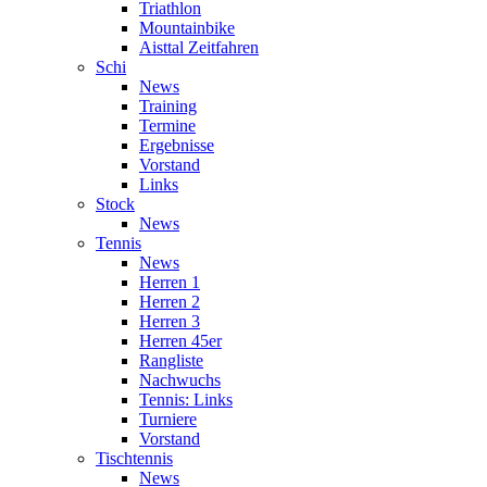
Triathlon
Mountainbike
Aisttal Zeitfahren
Schi
News
Training
Termine
Ergebnisse
Vorstand
Links
Stock
News
Tennis
News
Herren 1
Herren 2
Herren 3
Herren 45er
Rangliste
Nachwuchs
Tennis: Links
Turniere
Vorstand
Tischtennis
News