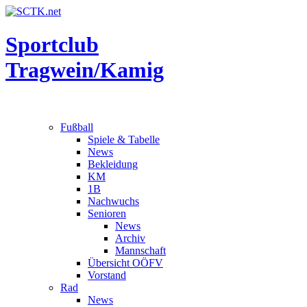
Sportclub
Tragwein/Kamig
Fußball
Spiele & Tabelle
News
Bekleidung
KM
1B
Nachwuchs
Senioren
News
Archiv
Mannschaft
Übersicht OÖFV
Vorstand
Rad
News