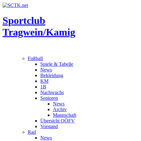
Sportclub
Tragwein/Kamig
Fußball
Spiele & Tabelle
News
Bekleidung
KM
1B
Nachwuchs
Senioren
News
Archiv
Mannschaft
Übersicht OÖFV
Vorstand
Rad
News