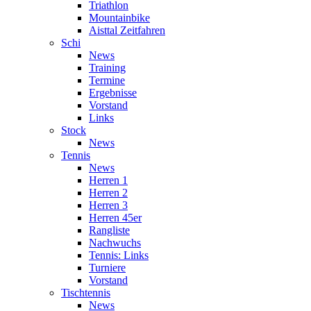
Triathlon
Mountainbike
Aisttal Zeitfahren
Schi
News
Training
Termine
Ergebnisse
Vorstand
Links
Stock
News
Tennis
News
Herren 1
Herren 2
Herren 3
Herren 45er
Rangliste
Nachwuchs
Tennis: Links
Turniere
Vorstand
Tischtennis
News