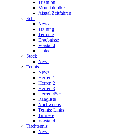
Triathlon
Mountainbike
Aisttal Zeitfahren
Schi
News
Training
Termine
Ergebnisse
Vorstand
Links
Stock
News
Tennis
News
Herren 1
Herren 2
Herren 3
Herren 45er
Rangliste
Nachwuchs
Tennis: Links
Turniere
Vorstand
Tischtennis
News