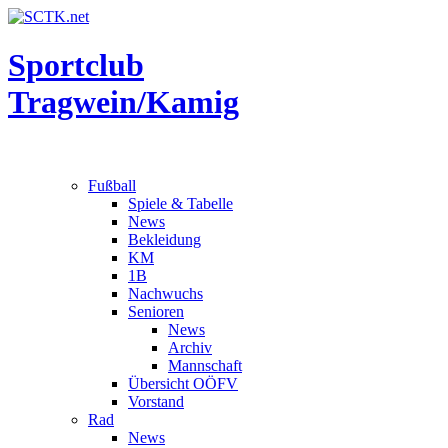
Sportclub
Tragwein/Kamig
Fußball
Spiele & Tabelle
News
Bekleidung
KM
1B
Nachwuchs
Senioren
News
Archiv
Mannschaft
Übersicht OÖFV
Vorstand
Rad
News