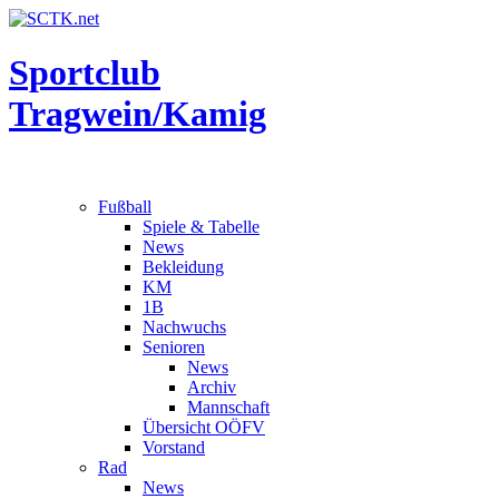
Sportclub
Tragwein/Kamig
Fußball
Spiele & Tabelle
News
Bekleidung
KM
1B
Nachwuchs
Senioren
News
Archiv
Mannschaft
Übersicht OÖFV
Vorstand
Rad
News