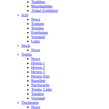
Triathlon
Mountainbike
Aisttal Zeitfahren
Schi
News
Training
Termine
Ergebnisse
Vorstand
Links
Stock
News
Tennis
News
Herren 1
Herren 2
Herren 3
Herren 45er
Rangliste
Nachwuchs
Tennis: Links
Turniere
Vorstand
Tischtennis
News