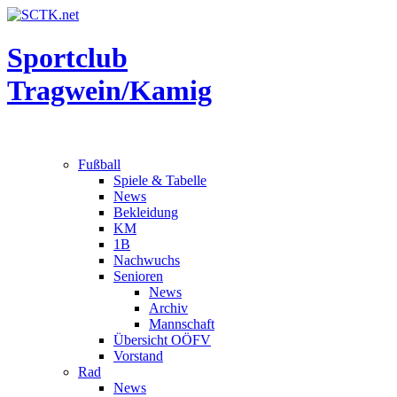
Sportclub
Tragwein/Kamig
Fußball
Spiele & Tabelle
News
Bekleidung
KM
1B
Nachwuchs
Senioren
News
Archiv
Mannschaft
Übersicht OÖFV
Vorstand
Rad
News