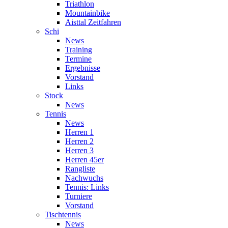
Triathlon
Mountainbike
Aisttal Zeitfahren
Schi
News
Training
Termine
Ergebnisse
Vorstand
Links
Stock
News
Tennis
News
Herren 1
Herren 2
Herren 3
Herren 45er
Rangliste
Nachwuchs
Tennis: Links
Turniere
Vorstand
Tischtennis
News