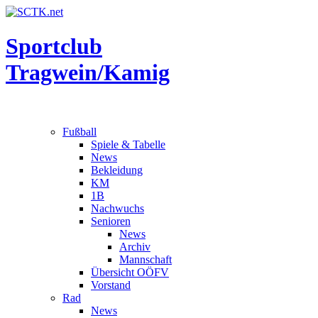
Sportclub
Tragwein/Kamig
Fußball
Spiele & Tabelle
News
Bekleidung
KM
1B
Nachwuchs
Senioren
News
Archiv
Mannschaft
Übersicht OÖFV
Vorstand
Rad
News