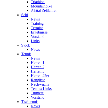
Triathlon
Mountainbike
Aisttal Zeitfahren
Schi
News
Training
Termine
Ergebnisse
Vorstand
Links
Stock
News
Tennis
News
Herren 1
Herren 2
Herren 3
Herren 45er
Rangliste
Nachwuchs
Tennis: Links
Turniere
Vorstand
Tischtennis
News