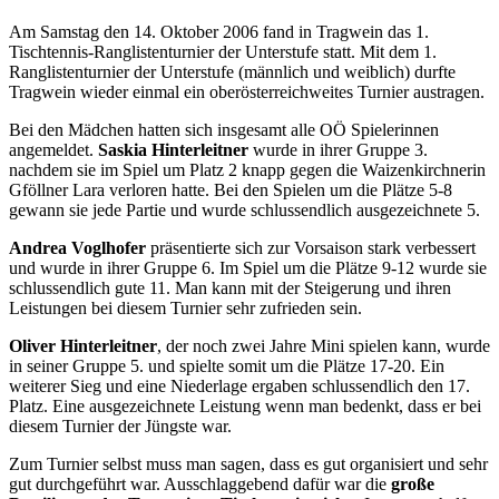
Am Samstag den 14. Oktober 2006 fand in Tragwein das 1.
Tischtennis-Ranglistenturnier der Unterstufe statt.
Mit dem 1.
Ranglistenturnier der Unterstufe (männlich und weiblich) durfte
Tragwein wieder einmal ein oberösterreichweites Turnier austragen.
Bei den Mädchen hatten sich insgesamt alle OÖ Spielerinnen
angemeldet.
Saskia Hinterleitner
wurde in ihrer Gruppe 3.
nachdem sie im Spiel um Platz 2 knapp gegen die Waizenkirchnerin
Gföllner Lara verloren hatte. Bei den Spielen um die Plätze 5-8
gewann sie jede Partie und wurde schlussendlich ausgezeichnete 5.
Andrea Voglhofer
präsentierte sich zur Vorsaison stark verbessert
und wurde in ihrer Gruppe 6. Im Spiel um die Plätze 9-12 wurde sie
schlussendlich gute 11. Man kann mit der Steigerung und ihren
Leistungen bei diesem Turnier sehr zufrieden sein.
Oliver Hinterleitner
, der noch zwei Jahre Mini spielen kann, wurde
in seiner Gruppe 5. und spielte somit um die Plätze 17-20. Ein
weiterer Sieg und eine Niederlage ergaben schlussendlich den 17.
Platz. Eine ausgezeichnete Leistung wenn man bedenkt, dass er bei
diesem Turnier der Jüngste war.
Zum Turnier selbst muss man sagen, dass es gut organisiert und sehr
gut durchgeführt war. Ausschlaggebend dafür war die
große