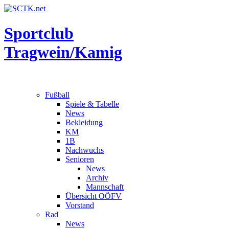
Sportclub
Tragwein/Kamig
Fußball
Spiele & Tabelle
News
Bekleidung
KM
1B
Nachwuchs
Senioren
News
Archiv
Mannschaft
Übersicht OÖFV
Vorstand
Rad
News