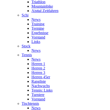
Triathlon
Mountainbike
Aisttal Zeitfahren
Schi
News
Training
Termine
Ergebnisse
Vorstand
Links
Stock
News
Tennis
News
Herren 1
Herren 2
Herren 3
Herren 45er
Rangliste
Nachwuchs
Tennis: Links
Turniere
Vorstand
Tischtennis
News