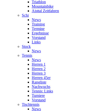
Triathlon
Mountainbike
Aisttal Zeitfahren
Schi
News
Training
Termine
Ergebnisse
Vorstand
Links
Stock
News
Tennis
News
Herren 1
Herren 2
Herren 3
Herren 45er
Rangliste
Nachwuchs
Tennis: Links
Turniere
Vorstand
Tischtennis
News