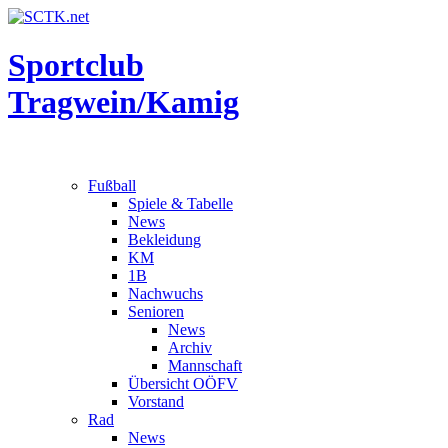
Sportclub
Tragwein/Kamig
Fußball
Spiele & Tabelle
News
Bekleidung
KM
1B
Nachwuchs
Senioren
News
Archiv
Mannschaft
Übersicht OÖFV
Vorstand
Rad
News