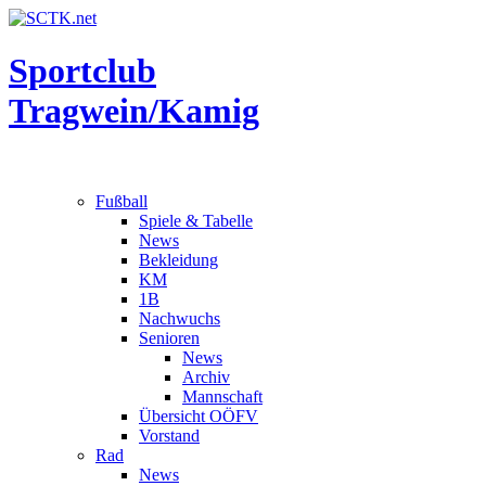
Sportclub
Tragwein/Kamig
Fußball
Spiele & Tabelle
News
Bekleidung
KM
1B
Nachwuchs
Senioren
News
Archiv
Mannschaft
Übersicht OÖFV
Vorstand
Rad
News