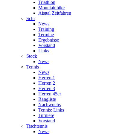
Triathlon
Mountainbike
Aisttal Zeitfahren
Schi
News
Training
Termine
Ergebnisse
Vorstand
Links
Stock
News
Tennis
News
Herren 1
Herren 2
Herren 3
Herren 45er
Rangliste
Nachwuchs
Tennis: Links
Turniere
Vorstand
Tischtennis
News