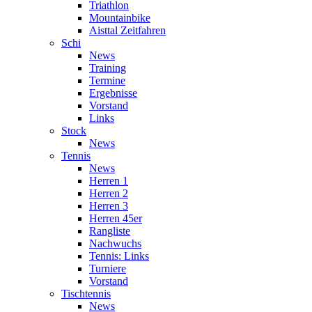
Triathlon
Mountainbike
Aisttal Zeitfahren
Schi
News
Training
Termine
Ergebnisse
Vorstand
Links
Stock
News
Tennis
News
Herren 1
Herren 2
Herren 3
Herren 45er
Rangliste
Nachwuchs
Tennis: Links
Turniere
Vorstand
Tischtennis
News