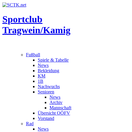
Sportclub
Tragwein/Kamig
Fußball
Spiele & Tabelle
News
Bekleidung
KM
1B
Nachwuchs
Senioren
News
Archiv
Mannschaft
Übersicht OÖFV
Vorstand
Rad
News