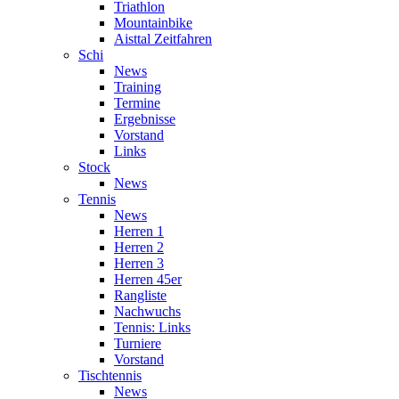
Triathlon
Mountainbike
Aisttal Zeitfahren
Schi
News
Training
Termine
Ergebnisse
Vorstand
Links
Stock
News
Tennis
News
Herren 1
Herren 2
Herren 3
Herren 45er
Rangliste
Nachwuchs
Tennis: Links
Turniere
Vorstand
Tischtennis
News