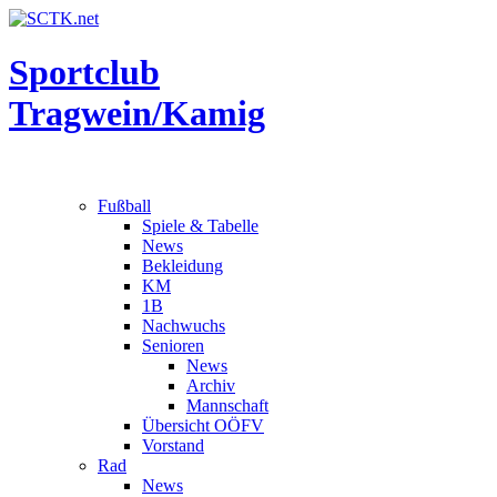
Sportclub
Tragwein/Kamig
Fußball
Spiele & Tabelle
News
Bekleidung
KM
1B
Nachwuchs
Senioren
News
Archiv
Mannschaft
Übersicht OÖFV
Vorstand
Rad
News