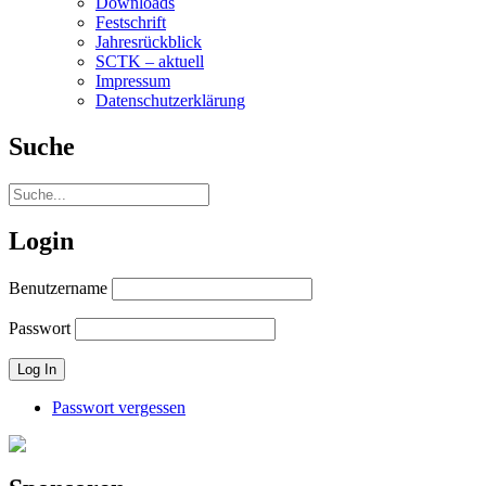
Downloads
Festschrift
Jahresrückblick
SCTK – aktuell
Impressum
Datenschutzerklärung
Suche
Login
Benutzername
Passwort
Passwort vergessen