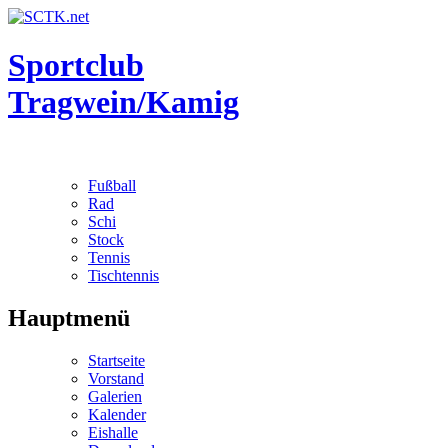
Sportclub
Tragwein/Kamig
Fußball
Rad
Schi
Stock
Tennis
Tischtennis
Hauptmenü
Startseite
Vorstand
Galerien
Kalender
Eishalle