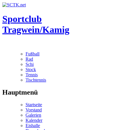
Sportclub
Tragwein/Kamig
Fußball
Rad
Schi
Stock
Tennis
Tischtennis
Hauptmenü
Startseite
Vorstand
Galerien
Kalender
Eishalle