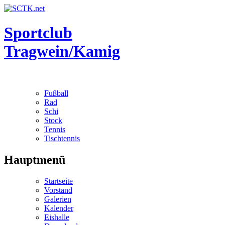
Sportclub
Tragwein/Kamig
Fußball
Rad
Schi
Stock
Tennis
Tischtennis
Hauptmenü
Startseite
Vorstand
Galerien
Kalender
Eishalle