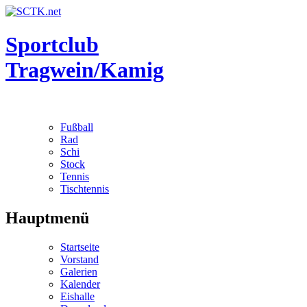
Sportclub
Tragwein/Kamig
Fußball
Rad
Schi
Stock
Tennis
Tischtennis
Hauptmenü
Startseite
Vorstand
Galerien
Kalender
Eishalle