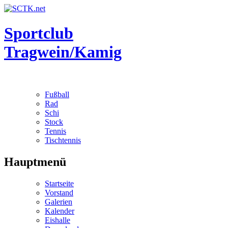
Sportclub
Tragwein/Kamig
Fußball
Rad
Schi
Stock
Tennis
Tischtennis
Hauptmenü
Startseite
Vorstand
Galerien
Kalender
Eishalle