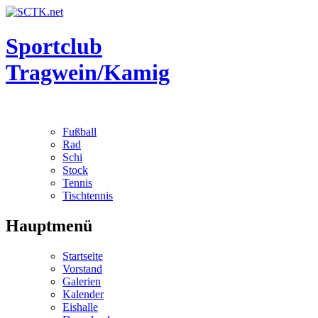
Sportclub
Tragwein/Kamig
Fußball
Rad
Schi
Stock
Tennis
Tischtennis
Hauptmenü
Startseite
Vorstand
Galerien
Kalender
Eishalle