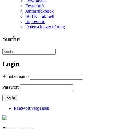
Downloads
Festschrift
Jahresrückblick
SCTK – aktuell
Impressum
Datenschutzerklärung
Suche
Login
Benutzername
Passwort
Passwort vergessen