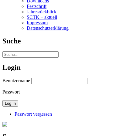
Downloads
Festschrift
Jahresrückblick
SCTK – aktuell
Impressum
Datenschutzerklärung
Suche
Login
Benutzername
Passwort
Passwort vergessen