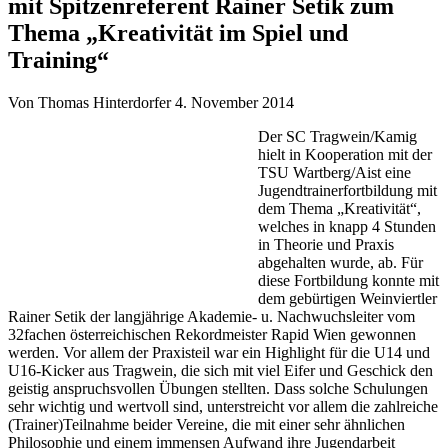
mit Spitzenreferent Rainer Setik zum
Thema „Kreativität im Spiel und
Training“
Von Thomas Hinterdorfer
4. November 2014
Der SC Tragwein/Kamig
hielt in Kooperation mit der
TSU Wartberg/Aist eine
Jugendtrainerfortbildung mit
dem Thema „Kreativität“,
welches in knapp 4 Stunden
in Theorie und Praxis
abgehalten wurde, ab. Für
diese Fortbildung konnte mit
dem gebürtigen Weinviertler
Rainer Setik der langjährige Akademie- u. Nachwuchsleiter vom
32fachen österreichischen Rekordmeister Rapid Wien gewonnen
werden. Vor allem der Praxisteil war ein Highlight für die U14 und
U16-Kicker aus Tragwein, die sich mit viel Eifer und Geschick den
geistig anspruchsvollen Übungen stellten. Dass solche Schulungen
sehr wichtig und wertvoll sind, unterstreicht vor allem die zahlreiche
(Trainer)Teilnahme beider Vereine, die mit einer sehr ähnlichen
Philosophie und einem immensen Aufwand ihre Jugendarbeit