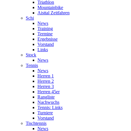
Triathlon
Mountainbike
Aisttal Zeitfahren
Schi
News
Training
Termine
Ergebnisse
Vorstand
Links
Stock
News
Tennis
News
Herren 1
Herren 2
Herren 3
Herren 45er
Rangliste
Nachwuchs
Tennis: Links
Turniere
Vorstand
Tischtennis
News