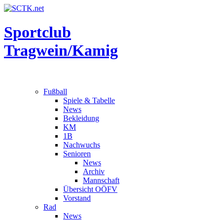
Sportclub
Tragwein/Kamig
Fußball
Spiele & Tabelle
News
Bekleidung
KM
1B
Nachwuchs
Senioren
News
Archiv
Mannschaft
Übersicht OÖFV
Vorstand
Rad
News