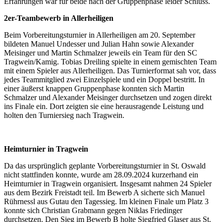
Erfahrungen war für beide nach der Gruppenphase leider Schluss.
2er-Teambewerb in Allerheiligen
Beim Vorbereitungsturnier in Allerheiligen am 20. September
bildeten Manuel Undesser und Julian Hahn sowie Alexander
Meisinger und Martin Schmalzer jeweils ein Team für den SC
Tragwein/Kamig. Tobias Dreiling spielte in einem gemischten Team
mit einem Spieler aus Allerheiligen. Das Turnierformat sah vor, dass
jedes Teammitglied zwei Einzelspiele und ein Doppel bestritt. In
einer äußerst knappen Gruppenphase konnten sich Martin
Schmalzer und Alexander Meisinger durchsetzen und zogen direkt
ins Finale ein. Dort zeigten sie eine herausragende Leistung und
holten den Turniersieg nach Tragwein.
Heimturnier in Tragwein
Da das ursprünglich geplante Vorbereitungsturnier in St. Oswald
nicht stattfinden konnte, wurde am 28.09.2024 kurzerhand ein
Heimturnier in Tragwein organisiert. Insgesamt nahmen 24 Spieler
aus dem Bezirk Freistadt teil. Im Bewerb A sicherte sich Manuel
Rührnessl aus Gutau den Tagessieg. Im kleinen Finale um Platz 3
konnte sich Christian Grabmann gegen Niklas Friedinger
durchsetzen. Den Sieg im Bewerb B holte Siegfried Glaser aus St.