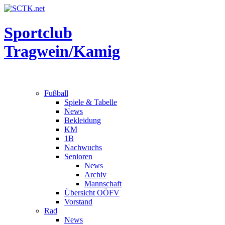
Sportclub
Tragwein/Kamig
Fußball
Spiele & Tabelle
News
Bekleidung
KM
1B
Nachwuchs
Senioren
News
Archiv
Mannschaft
Übersicht OÖFV
Vorstand
Rad
News