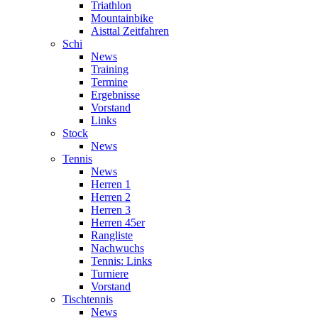
Triathlon
Mountainbike
Aisttal Zeitfahren
Schi
News
Training
Termine
Ergebnisse
Vorstand
Links
Stock
News
Tennis
News
Herren 1
Herren 2
Herren 3
Herren 45er
Rangliste
Nachwuchs
Tennis: Links
Turniere
Vorstand
Tischtennis
News