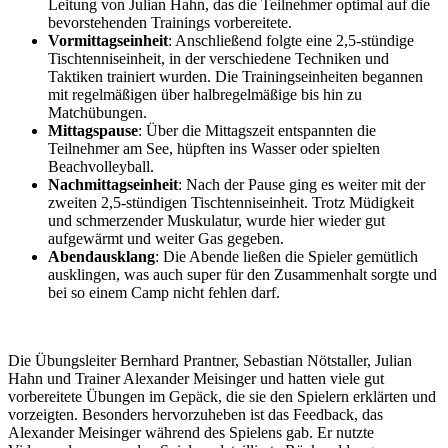
Leitung von Julian Hahn, das die Teilnehmer optimal auf die
bevorstehenden Trainings vorbereitete.
Vormittagseinheit
: Anschließend folgte eine 2,5-stündige
Tischtenniseinheit, in der verschiedene Techniken und
Taktiken trainiert wurden. Die Trainingseinheiten begannen
mit regelmäßigen über halbregelmäßige bis hin zu
Matchübungen.
Mittagspause
: Über die Mittagszeit entspannten die
Teilnehmer am See, hüpften ins Wasser oder spielten
Beachvolleyball.
Nachmittagseinheit
: Nach der Pause ging es weiter mit der
zweiten 2,5-stündigen Tischtenniseinheit. Trotz Müdigkeit
und schmerzender Muskulatur, wurde hier wieder gut
aufgewärmt und weiter Gas gegeben.
Abendausklang
: Die Abende ließen die Spieler gemütlich
ausklingen, was auch super für den Zusammenhalt sorgte und
bei so einem Camp nicht fehlen darf.
Die Übungsleiter Bernhard Prantner, Sebastian Nötstaller, Julian
Hahn und Trainer Alexander Meisinger und hatten viele gut
vorbereitete Übungen im Gepäck, die sie den Spielern erklärten und
vorzeigten. Besonders hervorzuheben ist das Feedback, das
Alexander Meisinger während des Spielens gab. Er nutzte