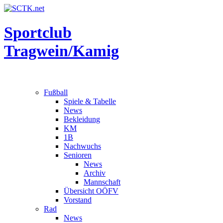
Sportclub
Tragwein/Kamig
Fußball
Spiele & Tabelle
News
Bekleidung
KM
1B
Nachwuchs
Senioren
News
Archiv
Mannschaft
Übersicht OÖFV
Vorstand
Rad
News