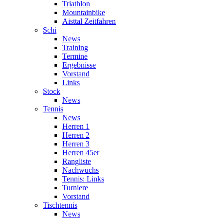
Triathlon
Mountainbike
Aisttal Zeitfahren
Schi
News
Training
Termine
Ergebnisse
Vorstand
Links
Stock
News
Tennis
News
Herren 1
Herren 2
Herren 3
Herren 45er
Rangliste
Nachwuchs
Tennis: Links
Turniere
Vorstand
Tischtennis
News