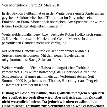
Von Mörtenböck Franz
23. März 2010
In der Sektion Fußball hat es in der Winterpause einige Änderungen
gegeben. Sektionsleiter Josef Thurnn hat im November seine
Funktion an Franz Mörtenböck übergeben. Am Spielersektor wurde
Rainer Friedinger abgegeben (Trainer in
Weitersfelden/Kaltenberg) bzw. beendete Robin Hofko nach seinem
2. Kreuzbandriss seine Karriere und Gerald Maier steht aus
persönlichen Gründen nicht zur Verfügung.
Mit Marinko Banovic wurde ein sehr erfahrener Mann als
Spielertrainer gewonnen. Mit dem neuen Spielertrainer
mitgekommen ist Racaj Sukri aus Linz.
Weiters wurde mit Victor Haisza ein ungarischer Torhüter
verpflichtet. Dies wurde notwendig, da Leibetseder Alfred und
Schützenhofer Hannes nicht mehr zur Verfügung stehen. Seit
Sommer 2009 ist ja bereits mit Thomas Hirschinger aus Perg ein
auswärtiger Torhüter im Kader.
Bislang war die Vereinslinie, dass großteils mit eigenen Spielern
der Spielbetrieb bestritten wird. Dies soll sich auch in Zukunft
nicht wesentlich ändern. Da jedoch wie oben erwähnt, kein
einheimischer Tormann zur Verfügung steht, war es notwendig