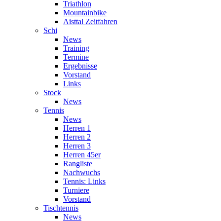
Triathlon
Mountainbike
Aisttal Zeitfahren
Schi
News
Training
Termine
Ergebnisse
Vorstand
Links
Stock
News
Tennis
News
Herren 1
Herren 2
Herren 3
Herren 45er
Rangliste
Nachwuchs
Tennis: Links
Turniere
Vorstand
Tischtennis
News