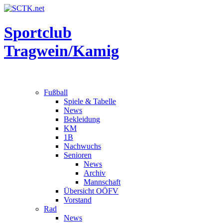
Sportclub
Tragwein/Kamig
Fußball
Spiele & Tabelle
News
Bekleidung
KM
1B
Nachwuchs
Senioren
News
Archiv
Mannschaft
Übersicht OÖFV
Vorstand
Rad
News