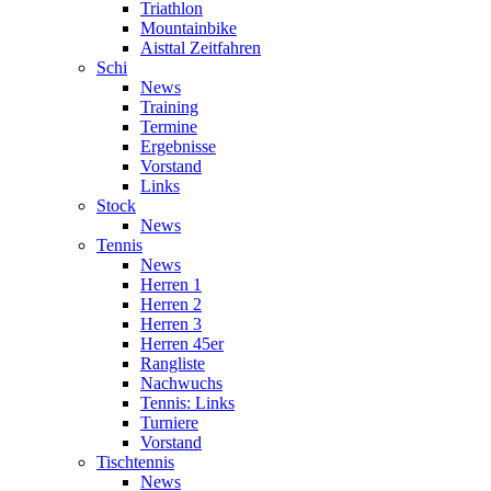
Triathlon
Mountainbike
Aisttal Zeitfahren
Schi
News
Training
Termine
Ergebnisse
Vorstand
Links
Stock
News
Tennis
News
Herren 1
Herren 2
Herren 3
Herren 45er
Rangliste
Nachwuchs
Tennis: Links
Turniere
Vorstand
Tischtennis
News