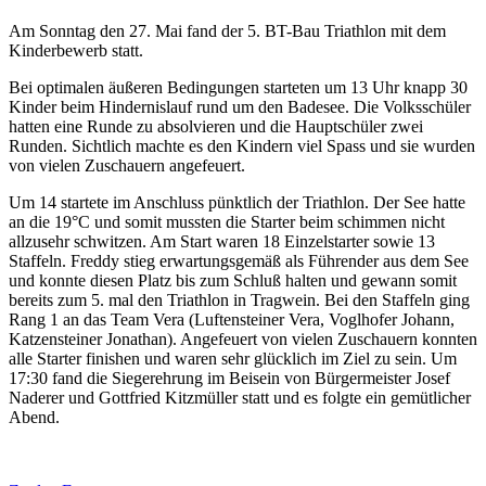
Am Sonntag den 27. Mai fand der 5. BT-Bau Triathlon mit dem
Kinderbewerb statt.
Bei optimalen äußeren Bedingungen starteten um 13 Uhr knapp 30
Kinder beim Hindernislauf rund um den Badesee. Die Volksschüler
hatten eine Runde zu absolvieren und die Hauptschüler zwei
Runden. Sichtlich machte es den Kindern viel Spass und sie wurden
von vielen Zuschauern angefeuert.
Um 14 startete im Anschluss pünktlich der Triathlon. Der See hatte
an die 19°C und somit mussten die Starter beim schimmen nicht
allzusehr schwitzen. Am Start waren 18 Einzelstarter sowie 13
Staffeln. Freddy stieg erwartungsgemäß als Führender aus dem See
und konnte diesen Platz bis zum Schluß halten und gewann somit
bereits zum 5. mal den Triathlon in Tragwein. Bei den Staffeln ging
Rang 1 an das Team Vera (Luftensteiner Vera, Voglhofer Johann,
Katzensteiner Jonathan). Angefeuert von vielen Zuschauern konnten
alle Starter finishen und waren sehr glücklich im Ziel zu sein. Um
17:30 fand die Siegerehrung im Beisein von Bürgermeister Josef
Naderer und Gottfried Kitzmüller statt und es folgte ein gemütlicher
Abend.