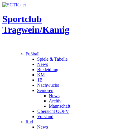
Sportclub
Tragwein/Kamig
Fußball
Spiele & Tabelle
News
Bekleidung
KM
1B
Nachwuchs
Senioren
News
Archiv
Mannschaft
Übersicht OÖFV
Vorstand
Rad
News