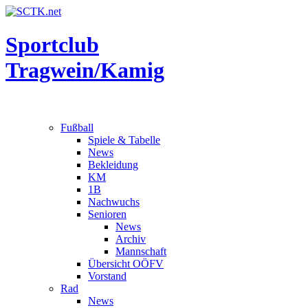
Sportclub
Tragwein/Kamig
Fußball
Spiele & Tabelle
News
Bekleidung
KM
1B
Nachwuchs
Senioren
News
Archiv
Mannschaft
Übersicht OÖFV
Vorstand
Rad
News