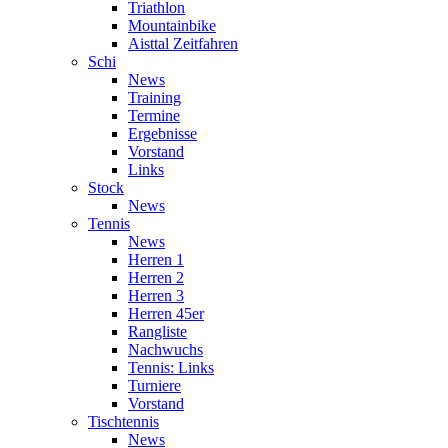
Triathlon
Mountainbike
Aisttal Zeitfahren
Schi
News
Training
Termine
Ergebnisse
Vorstand
Links
Stock
News
Tennis
News
Herren 1
Herren 2
Herren 3
Herren 45er
Rangliste
Nachwuchs
Tennis: Links
Turniere
Vorstand
Tischtennis
News