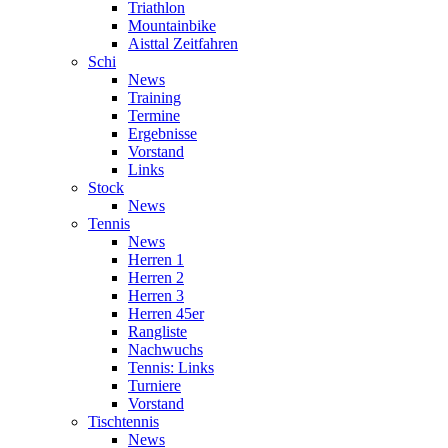
Triathlon
Mountainbike
Aisttal Zeitfahren
Schi
News
Training
Termine
Ergebnisse
Vorstand
Links
Stock
News
Tennis
News
Herren 1
Herren 2
Herren 3
Herren 45er
Rangliste
Nachwuchs
Tennis: Links
Turniere
Vorstand
Tischtennis
News