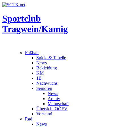
Sportclub
Tragwein/Kamig
Fußball
Spiele & Tabelle
News
Bekleidung
KM
1B
Nachwuchs
Senioren
News
Archiv
Mannschaft
Übersicht OÖFV
Vorstand
Rad
News