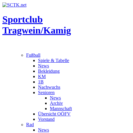
Sportclub
Tragwein/Kamig
Fußball
Spiele & Tabelle
News
Bekleidung
KM
1B
Nachwuchs
Senioren
News
Archiv
Mannschaft
Übersicht OÖFV
Vorstand
Rad
News