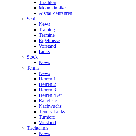
Triathlon
Mountainbike
Aisttal Zeitfahren
Schi
News
Training
Termine
Ergebnisse
Vorstand
Links
Stock
News
Tennis
News
Herren 1
Herren 2
Herren 3
Herren 45er
Rangliste
Nachwuchs
Tennis: Links
Turniere
Vorstand
Tischtennis
News