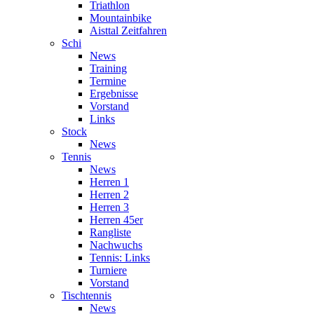
Triathlon
Mountainbike
Aisttal Zeitfahren
Schi
News
Training
Termine
Ergebnisse
Vorstand
Links
Stock
News
Tennis
News
Herren 1
Herren 2
Herren 3
Herren 45er
Rangliste
Nachwuchs
Tennis: Links
Turniere
Vorstand
Tischtennis
News