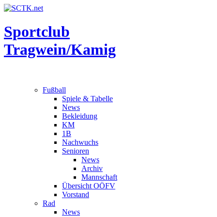
Sportclub
Tragwein/Kamig
Fußball
Spiele & Tabelle
News
Bekleidung
KM
1B
Nachwuchs
Senioren
News
Archiv
Mannschaft
Übersicht OÖFV
Vorstand
Rad
News