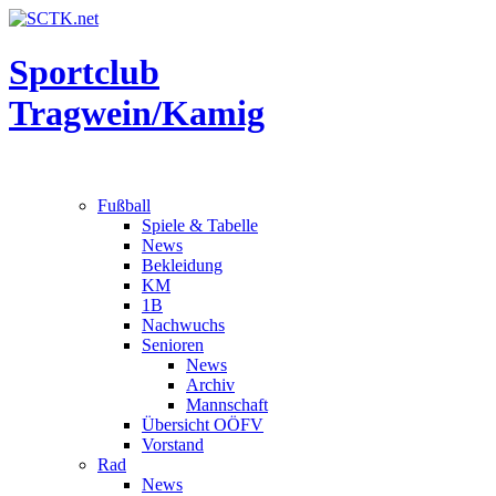
Sportclub
Tragwein/Kamig
Fußball
Spiele & Tabelle
News
Bekleidung
KM
1B
Nachwuchs
Senioren
News
Archiv
Mannschaft
Übersicht OÖFV
Vorstand
Rad
News