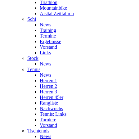
Triathlon
Mountainbike
Aisttal Zeitfahren
Schi
News
Training
Termine
Ergebnisse
Vorstand
Links
Stock
News
Tennis
News
Herren 1
Herren 2
Herren 3
Herren 45er
Rangliste
Nachwuchs
Tennis: Links
Turniere
Vorstand
Tischtennis
News