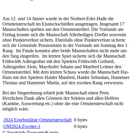
Am 12. und 14 Jänner wurde in der Norbert-Eder-Halle die
Ortsmeisterschaft im Eisstockschießen ausgetragen. Insgesamt 17
Mannschaften spielten um den Ortsmeistertitel. Die Vorrunde am
Freitag konnte sich die Mannschaft Allerheiligen Dörfler souverän
ohne Punkteverlust sichern. Ebenfalls ohne Punkteverlust sicherte
sich die Gemeinde Pensionisten in der Vorrunde am Sonntag den 1.
Rang. Im Finale konnten aber beide Mannschaften nicht mehr um
den Sieg eingreifen. Im letzten Spiel sicherte sich die Mannschaft
Frühwirth Adlesgruber mit den Spielern Frühwirth Gerhard,
Adlesgruber Alois, Mayrhofer Johann und Manfred Leitner den
Ortsmeistertitel. Mit dem letzten Schuss wurde die Mannschaft Hai-
Ham mit den Spielern Haider Manfred, Haider Sebastian, Hametner
Thomas und Hametner Martin, auf den zweiten Rang verwiesen.
Bei der Siegerehrung erhielt jede Mannschaft einen Preis.
Herzlichen Dank allen Gönnern der Sektion und allen Helfern
(Kantine, Auswertung etc.) ohne die eine Ortsmeisterschaft nicht
möglich wäre.
2024 Ergebnisliste Ortsmeisterschaft
0 bytes
OM2024-Zweiter-1
0 bytes
© Sportclub Tragwein/Kamig