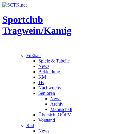
Sportclub
Tragwein/Kamig
Fußball
Spiele & Tabelle
News
Bekleidung
KM
1B
Nachwuchs
Senioren
News
Archiv
Mannschaft
Übersicht OÖFV
Vorstand
Rad
News