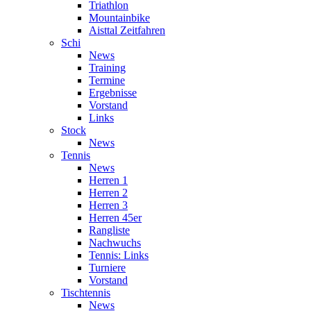
Triathlon
Mountainbike
Aisttal Zeitfahren
Schi
News
Training
Termine
Ergebnisse
Vorstand
Links
Stock
News
Tennis
News
Herren 1
Herren 2
Herren 3
Herren 45er
Rangliste
Nachwuchs
Tennis: Links
Turniere
Vorstand
Tischtennis
News