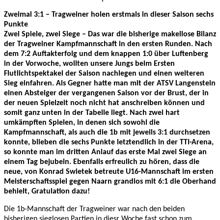
Zweimal 3:1 – Tragweiner holen erstmals in dieser Saison sechs
Punkte
Zwei Spiele, zwei Siege – Das war die bisherige makellose Bilanz
der Tragweiner Kampfmannschaft in den ersten Runden. Nach
dem 7:2 Auftakterfolg und dem knappen 1:0 über Luftenberg
in der Vorwoche, wollten unsere Jungs beim Ersten
Flutlichtspektakel der Saison nachlegen und einen weiteren
Sieg einfahren. Als Gegner hatte man mit der ATSV Langenstein
einen Absteiger der vergangenen Saison vor der Brust, der in
der neuen Spielzeit noch nicht hat anschreiben können und
somit ganz unten in der Tabelle liegt. Nach zwei hart
umkämpften Spielen, in denen sich sowohl die
Kampfmannschaft, als auch die 1b mit jeweils 3:1 durchsetzen
konnte, blieben die sechs Punkte letztendlich in der TTI-Arena,
so konnte man im dritten Anlauf das erste Mal zwei Siege an
einem Tag bejubeln. Ebenfalls erfreulich zu hören, dass die
neue, von Konrad Swietek betreute U16-Mannschaft im ersten
Meisterschaftsspiel gegen Naarn grandios mit 6:1 die Oberhand
behielt, Gratulation dazu!
Die 1b-Mannschaft der Tragweiner war nach den beiden
bisherigen sieglosen Partien in diesr Woche fast schon zum