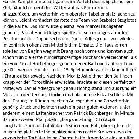
Für die Kampfmannschaft gab es im Vorfeld dieses Spiels nur ein
Ziel, nämlich erneut drei Zähler auf das Punktekonto
hinzuzufügen, um weiterhin vom obersten Tabellenplatz lachen zu
können. Leicht verändert startete das Team von Szabolcs Szegletes
in die Partie: Das Tor wurde diesmal von Marcel Buchgeher
gehütet, Pascal Hochetlinger spielte auf seiner angestammten
Position auf der Doppelsechs und Daniel Adlesgruber war wieder
im zentralen offensiven Mittelfeld im Einsatz. Die Hausherren
spielten von Beginn weg mit Drang nach vorne und konnten auch
schon früh die erste hundertprozentige Torchance verzeichnen, als
ein von Pascal Hochetlinger genommener Ball noch auf der Linie
geklärt werden konnte. In der 18. Spielminute war es dann mit der
Führung aber soweit. Nachdem Moritz Astleithner den Ball noch
knapp vor der Toroutlinie erwischte, brachte er diesen perfekt zur
Mitte, wo Daniel Adlesgruber genau richtig stand und aus rund elf
Metern Torentfernung trocken ins linke untere Eck abschloss. Mit
der Führung im Rücken machten Adlesgruber und Co weiterhin
gehörig Druck und konnten nach ein paar guten Aktionen, unter
anderem einem Lattenkracher von Patrick Buchberger, in Minute
37 zum Zweiten Mal jubeln. „Longshot-Langi“ Christoph
Langthaler kam auf halblinker Position zum Ball, überlegte nicht
lange und platzierte ihn punktgenau ins rechte Kreuzeck, wo der
gegnerische Torhüter keine Chance hatte, irgendwie einzugreifen