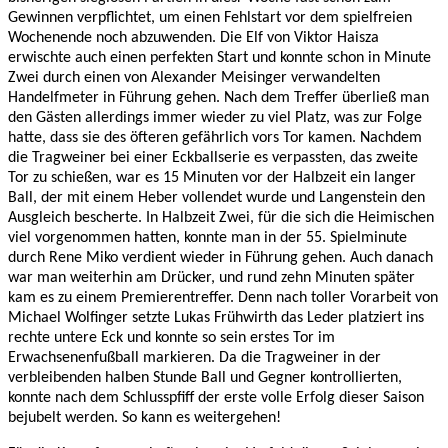
Gewinnen verpflichtet, um einen Fehlstart vor dem spielfreien
Wochenende noch abzuwenden. Die Elf von Viktor Haisza
erwischte auch einen perfekten Start und konnte schon in Minute
Zwei durch einen von Alexander Meisinger verwandelten
Handelfmeter in Führung gehen. Nach dem Treffer überließ man
den Gästen allerdings immer wieder zu viel Platz, was zur Folge
hatte, dass sie des öfteren gefährlich vors Tor kamen. Nachdem
die Tragweiner bei einer Eckballserie es verpassten, das zweite
Tor zu schießen, war es 15 Minuten vor der Halbzeit ein langer
Ball, der mit einem Heber vollendet wurde und Langenstein den
Ausgleich bescherte. In Halbzeit Zwei, für die sich die Heimischen
viel vorgenommen hatten, konnte man in der 55. Spielminute
durch Rene Miko verdient wieder in Führung gehen. Auch danach
war man weiterhin am Drücker, und rund zehn Minuten später
kam es zu einem Premierentreffer. Denn nach toller Vorarbeit von
Michael Wolfinger setzte Lukas Frühwirth das Leder platziert ins
rechte untere Eck und konnte so sein erstes Tor im
Erwachsenenfußball markieren. Da die Tragweiner in der
verbleibenden halben Stunde Ball und Gegner kontrollierten,
konnte nach dem Schlusspfiff der erste volle Erfolg dieser Saison
bejubelt werden. So kann es weitergehen!