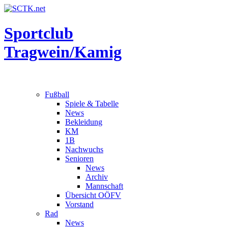
Sportclub
Tragwein/Kamig
Fußball
Spiele & Tabelle
News
Bekleidung
KM
1B
Nachwuchs
Senioren
News
Archiv
Mannschaft
Übersicht OÖFV
Vorstand
Rad
News