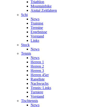
Triathlon
Mountainbike
Aisttal Zeitfahren
Schi
News
Training
Termine
Ergebnisse
Vorstand
Links
Stock
News
Tennis
News
Herren 1
Herren 2
Herren 3
Herren 45er
Rangliste
Nachwuchs
Tennis: Links
Turniere
Vorstand
Tischtennis
News