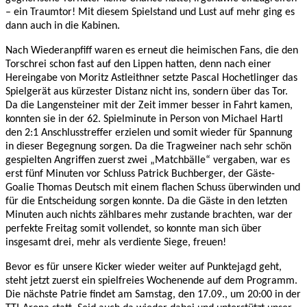
– ein Traumtor! Mit diesem Spielstand und Lust auf mehr ging es
dann auch in die Kabinen.
Nach Wiederanpfiff waren es erneut die heimischen Fans, die den
Torschrei schon fast auf den Lippen hatten, denn nach einer
Hereingabe von Moritz Astleithner setzte Pascal Hochetlinger das
Spielgerät aus kürzester Distanz nicht ins, sondern über das Tor.
Da die Langensteiner mit der Zeit immer besser in Fahrt kamen,
konnten sie in der 62. Spielminute in Person von Michael Hartl
den 2:1 Anschlusstreffer erzielen und somit wieder für Spannung
in dieser Begegnung sorgen. Da die Tragweiner nach sehr schön
gespielten Angriffen zuerst zwei „Matchbälle“ vergaben, war es
erst fünf Minuten vor Schluss Patrick Buchberger, der Gäste-
Goalie Thomas Deutsch mit einem flachen Schuss überwinden und
für die Entscheidung sorgen konnte. Da die Gäste in den letzten
Minuten auch nichts zählbares mehr zustande brachten, war der
perfekte Freitag somit vollendet, so konnte man sich über
insgesamt drei, mehr als verdiente Siege, freuen!
Bevor es für unsere Kicker wieder weiter auf Punktejagd geht,
steht jetzt zuerst ein spielfreies Wochenende auf dem Programm.
Die nächste Patrie findet am Samstag, den 17.09., um 20:00 in der