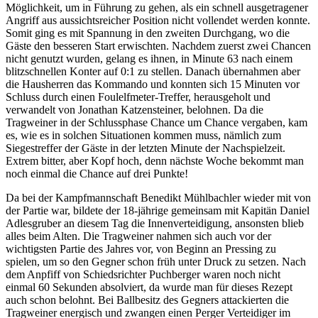
Möglichkeit, um in Führung zu gehen, als ein schnell ausgetragener
Angriff aus aussichtsreicher Position nicht vollendet werden konnte.
Somit ging es mit Spannung in den zweiten Durchgang, wo die
Gäste den besseren Start erwischten. Nachdem zuerst zwei Chancen
nicht genutzt wurden, gelang es ihnen, in Minute 63 nach einem
blitzschnellen Konter auf 0:1 zu stellen. Danach übernahmen aber
die Hausherren das Kommando und konnten sich 15 Minuten vor
Schluss durch einen Foulelfmeter-Treffer, herausgeholt und
verwandelt von Jonathan Katzensteiner, belohnen. Da die
Tragweiner in der Schlussphase Chance um Chance vergaben, kam
es, wie es in solchen Situationen kommen muss, nämlich zum
Siegestreffer der Gäste in der letzten Minute der Nachspielzeit.
Extrem bitter, aber Kopf hoch, denn nächste Woche bekommt man
noch einmal die Chance auf drei Punkte!
Da bei der Kampfmannschaft Benedikt Mühlbachler wieder mit von
der Partie war, bildete der 18-jährige gemeinsam mit Kapitän Daniel
Adlesgruber an diesem Tag die Innenverteidigung, ansonsten blieb
alles beim Alten. Die Tragweiner nahmen sich auch vor der
wichtigsten Partie des Jahres vor, von Beginn an Pressing zu
spielen, um so den Gegner schon früh unter Druck zu setzen. Nach
dem Anpfiff von Schiedsrichter Puchberger waren noch nicht
einmal 60 Sekunden absolviert, da wurde man für dieses Rezept
auch schon belohnt. Bei Ballbesitz des Gegners attackierten die
Tragweiner energisch und zwangen einen Perger Verteidiger im