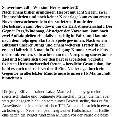
Souveränes 2:0 – Wir sind Herbstmeister!!!
Nach einem bisher grandiosen Herbst mit acht Siegen, zwei
Unentschieden und noch keiner Niederlage kam es am ersten
Novemberwochenende in der vorletzten Runde der
Herbstsaison zum Showdown um die Herbstmeisterschaft. Der
Gegner Perg/Windhaag, Absteiger der Vorsaison, kam nach
zwei Auftaktpleiten ebenfalls so richtig in Fahrt und konnte
nach dem holprigen Start alle Spiele gewinnen. Nach einem
Blitzstart unserer Jungs und einem weiteren Treffer in der
ersten Halbzeit ließ man in Durchgang Nummer zwei nichts
mehr anbrennen, so brachte man den Vorsprung souverän ins
Ziel und konnte sich über den hart erarbeiteten, vorzeitig
fixierten Herbstmeistertitel freuen – herzliche Gratulation, ihr
habt es euch mehr als verdient! Eine Niederlage durch ein
Gegentor in allerletzter Minute musste unsere 1b-Mannschaft
hinnehmen…
Die junge Elf von Trainer Latzel Manfred spielte gegen eine
spielerisch starke und routinierte Mannschaft, gegen die man aber
stets gut dagegen hielt und somit unter Beweis stellte, dass es für
Auswärtsteams in der heimischen TTI-Arena nicht so leicht etwas
zu holen gibt. Neben ein paar Tragweiner-Halbchancen in Hälfte
eins hatten die Perger rund zehn Minuten vor der Pause die beste