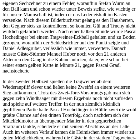
eigenen Sechzehner zu einem Fehler, woraufhin Stefan Wurm an
den Ball kam und schon wieder unter Beweis stellte, wie wichtig er
für unsere Mannschaft ist, indem er das Leder eiskalt im Kasten
versenkte. Nach diesem Bilderbuchstart gelang es den Hausherren,
den Gegner stets zu kontrollieren, so konnten Gül und Trneny nicht
wirklich gefährlich werden. Nach einer halben Stunde wurde Pascal
Hochetlinger bei einem Tragweiner-Eckball gehalten und zu Boden
gezogen, woraufhin der Schiedsrichter auf den Punkt zeigte und
Daniel Adlesgruber, verlässlich wie immer, verwertete. Danach
musste Gäste-Stürmer Manuel Huber noch vor den 21 anderen
Akteuren den Gang in die Kabine antreten, da er, wie schon bei
seiner ersten gelben Karte in Minute 21, gegen Pascal Gradl
nachstocherte.
In der zweiten Halbzeit spielten die Tragweiner ab dem
Wiederanpfiff clever und ließen keine Zweifel an einem weiteren
Sieg aufkommen. Trotz des Zwei-Tore-Vorsprungs gab man sich
gegen zehn Windhaager mit diesem Ergebnis noch nicht zufrieden
und spielte auf weitere Treffer. In der nun ziemlich kleinlich
gepfiffenen Partie hatte Pascal Hochetlinger in Hälfte zwei die wohl
größte Chance auf den dritten Torerfolg, doch nachdem sich der
Mittelfeldmotor in überragender Manier in den gegnerischen
Strafraum tankte, scheiterte er mit seinem Abschluss an der Latte.
Auch im weiteren Verlauf kamen die Heimischen immer wieder zu
guten Möglichkeiten, während die Gäste in der starken Tragweiner-