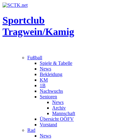
Sportclub
Tragwein/Kamig
Fußball
Spiele & Tabelle
News
Bekleidung
KM
1B
Nachwuchs
Senioren
News
Archiv
Mannschaft
Übersicht OÖFV
Vorstand
Rad
News