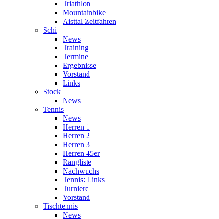
Triathlon
Mountainbike
Aisttal Zeitfahren
Schi
News
Training
Termine
Ergebnisse
Vorstand
Links
Stock
News
Tennis
News
Herren 1
Herren 2
Herren 3
Herren 45er
Rangliste
Nachwuchs
Tennis: Links
Turniere
Vorstand
Tischtennis
News