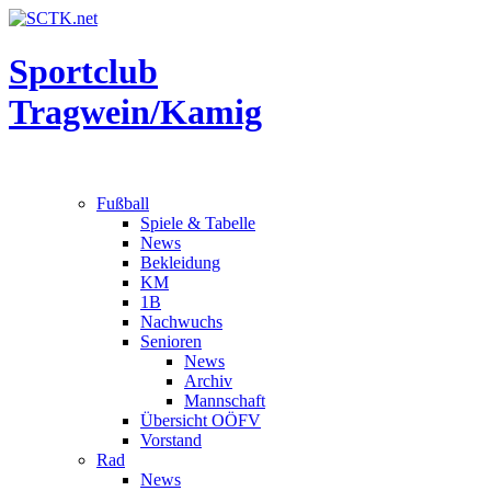
Sportclub
Tragwein/Kamig
Fußball
Spiele & Tabelle
News
Bekleidung
KM
1B
Nachwuchs
Senioren
News
Archiv
Mannschaft
Übersicht OÖFV
Vorstand
Rad
News