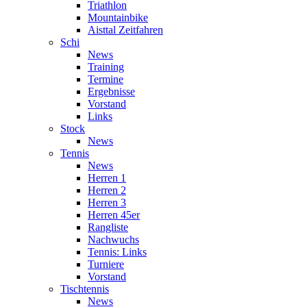
Triathlon
Mountainbike
Aisttal Zeitfahren
Schi
News
Training
Termine
Ergebnisse
Vorstand
Links
Stock
News
Tennis
News
Herren 1
Herren 2
Herren 3
Herren 45er
Rangliste
Nachwuchs
Tennis: Links
Turniere
Vorstand
Tischtennis
News