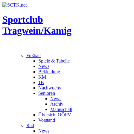
Sportclub
Tragwein/Kamig
Fußball
Spiele & Tabelle
News
Bekleidung
KM
1B
Nachwuchs
Senioren
News
Archiv
Mannschaft
Übersicht OÖFV
Vorstand
Rad
News