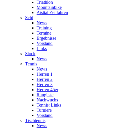
Triathlon
Mountainbike
Aisttal Zeitfahren
Schi
News
Training
Termine
Ergebnisse
Vorstand
Links
Stock
News
Tennis
News
Herren 1
Herren 2
Herren 3
Herren 45er
Rangliste
Nachwuchs
Tennis: Links
Turniere
Vorstand
Tischtennis
News