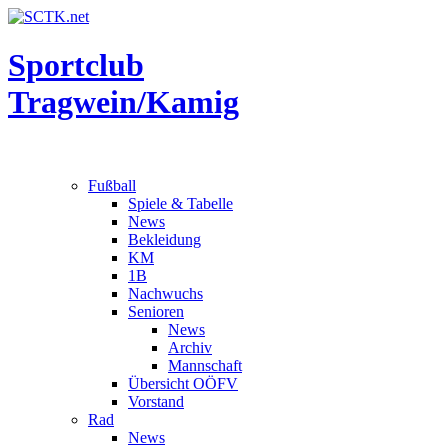
Sportclub
Tragwein/Kamig
Fußball
Spiele & Tabelle
News
Bekleidung
KM
1B
Nachwuchs
Senioren
News
Archiv
Mannschaft
Übersicht OÖFV
Vorstand
Rad
News