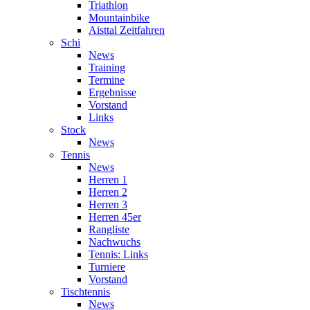
Triathlon
Mountainbike
Aisttal Zeitfahren
Schi
News
Training
Termine
Ergebnisse
Vorstand
Links
Stock
News
Tennis
News
Herren 1
Herren 2
Herren 3
Herren 45er
Rangliste
Nachwuchs
Tennis: Links
Turniere
Vorstand
Tischtennis
News